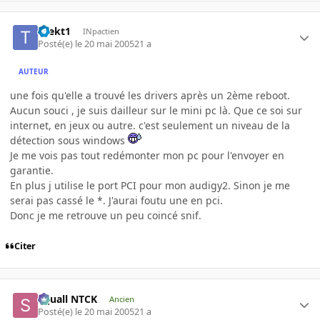
thekt1
INpactien
Posté(e)
le 20 mai 2005
21 a
AUTEUR
une fois qu'elle a trouvé les drivers après un 2ème reboot.
Aucun souci , je suis dailleur sur le mini pc là. Que ce soi sur
internet, en jeux ou autre. c'est seulement un niveau de la
détection sous windows
Je me vois pas tout redémonter mon pc pour l'envoyer en
garantie.
En plus j utilise le port PCI pour mon audigy2. Sinon je me
serai pas cassé le *. J'aurai foutu une en pci.
Donc je me retrouve un peu coincé snif.
Citer
Squall NTCK
Ancien
Posté(e)
le 20 mai 2005
21 a