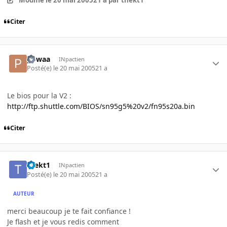
Modifié
le 20 mai 2005
21 a
par thekt1
Citer
powaa
INpactien
Posté(e)
le 20 mai 2005
21 a
Le bios pour la V2 :
http://ftp.shuttle.com/BIOS/sn95g5%20v2/fn95s20a.bin
Citer
thekt1
INpactien
Posté(e)
le 20 mai 2005
21 a
AUTEUR
merci beaucoup je te fait confiance !
Je flash et je vous redis comment