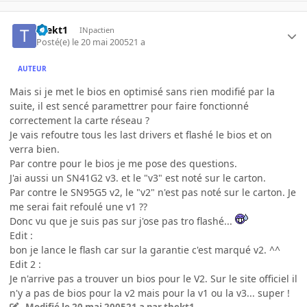
thekt1
INpactien
Posté(e)
le 20 mai 2005
21 a
AUTEUR
Mais si je met le bios en optimisé sans rien modifié par la
suite, il est sencé paramettrer pour faire fonctionné
correctement la carte réseau ?
Je vais refoutre tous les last drivers et flashé le bios et on
verra bien.
Par contre pour le bios je me pose des questions.
J'ai aussi un SN41G2 v3. et le "v3" est noté sur le carton.
Par contre le SN95G5 v2, le "v2" n'est pas noté sur le carton. Je
me serai fait refoulé une v1 ??
Donc vu que je suis pas sur j'ose pas tro flashé...
Edit :
bon je lance le flash car sur la garantie c'est marqué v2. ^^
Edit 2 :
Je n'arrive pas a trouver un bios pour le V2. Sur le site officiel il
n'y a pas de bios pour la v2 mais pour la v1 ou la v3... super !