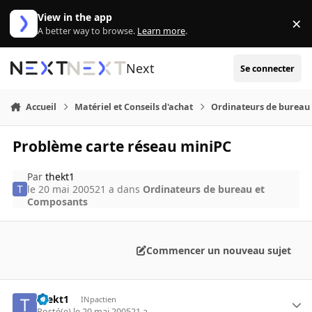
Aller au contenu
View in the app
×
Di
A better way to browse.
Learn more
.
Next
Se connecter
Accueil
Matériel et Conseils d'achat
Ordinateurs de bureau
Problème carte réseau miniPC
Par
thekt1
le 20 mai 2005
21 a
dans
Ordinateurs de bureau et
Composants
Commencer un nouveau sujet
thekt1
INpactien
Posté(e)
le 20 mai 2005
21 a