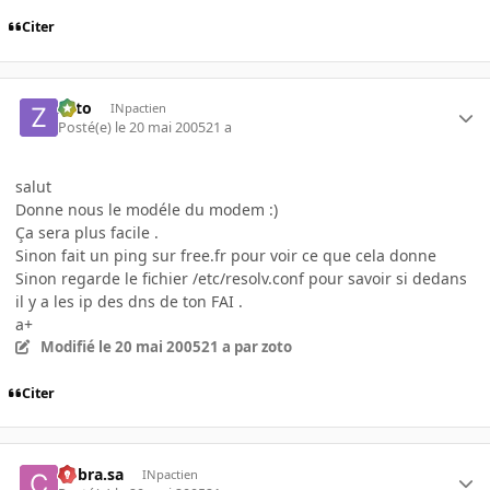
Citer
zoto
INpactien
Posté(e)
le 20 mai 2005
21 a
salut
Donne nous le modéle du modem :)
Ça sera plus facile .
Sinon fait un ping sur free.fr pour voir ce que cela donne
Sinon regarde le fichier /etc/resolv.conf pour savoir si dedans
il y a les ip des dns de ton FAI .
a+
Modifié
le 20 mai 2005
21 a
par zoto
Citer
Cobra.sa
INpactien