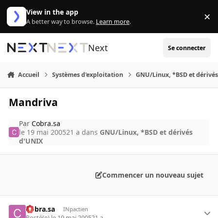
Aller au contenu
View in the app
×
Di
A better way to browse.
Learn more
.
Next
Se connecter
Accueil
Systèmes d'exploitation
GNU/Linux, *BSD et dérivé
Mandriva
Par
Cobra.sa
le 19 mai 2005
21 a
dans
GNU/Linux, *BSD et dérivés
d'UNIX
Commencer un nouveau sujet
Cobra.sa
INpactien
Posté(e)
le 19 mai 2005
21 a