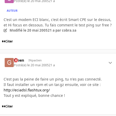
Posté(e)
le 20 mai 2005
21 a
AUTEUR
C'est un modem ECI blanc, c'est écrit Smart CPE sur le dessus,
et Hi focus en dessous. Tu fais comment le test ping sur free ?
Modifié
le 20 mai 2005
21 a
par cobra.sa
Citer
green
INpactien
Posté(e)
le 20 mai 2005
21 a
C'est pas la peine de faire un ping, tu n'es pas connecté.
Il faut installer un rpm et un tar.gz ensuite, voir ce site :
http://eciadsl.flashtux.org/
Tout y est expliqué, bonne chance !
Citer