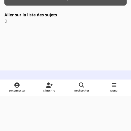
Aller sur la liste des sujets
Light Mode
Dark Mode
System Preference
Se connecter
S’inscrire
Rechercher
Menu
Langue
Cookies
Powered by
Invision Community