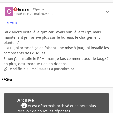
Cobra.sa
INpactien
Posté(e)
le 20 mai 2005
21 a
AUTEUR
J'ai d'abord installé le rpm car j'avais oublié le tar.gz, mais
maintenant je n'arrive plus sur le bureau, le chargement
plante. :/
EDIT : J'ai arrangé ça en faisant une mise à jour, j'ai installé les
composants des disques.
Sinon j'ai installé le RPM, mais je fais comment pour le tar.gz ?
en plus, c'est marqué Debian dedans.
Modifié
le 20 mai 2005
21 a
par cobra.sa
Citer
Archivé
Ce sujet est désormais archivé et ne peut plus
recevoir de nouvelles réponses.