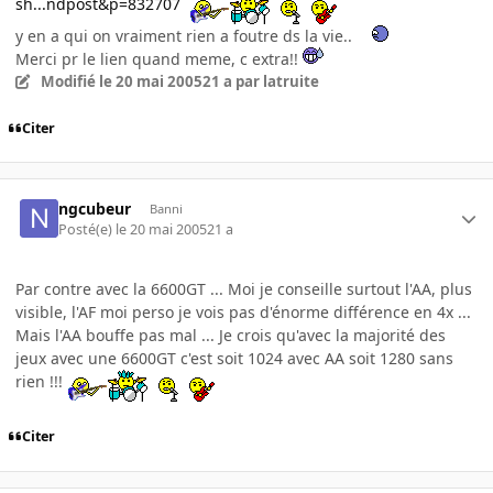
sh...ndpost&p=832707
y en a qui on vraiment rien a foutre ds la vie..
Merci pr le lien quand meme, c extra!!
Modifié
le 20 mai 2005
21 a
par latruite
Citer
ngcubeur
Banni
Posté(e)
le 20 mai 2005
21 a
Par contre avec la 6600GT ... Moi je conseille surtout l'AA, plus
visible, l'AF moi perso je vois pas d'énorme différence en 4x ...
Mais l'AA bouffe pas mal ... Je crois qu'avec la majorité des
jeux avec une 6600GT c'est soit 1024 avec AA soit 1280 sans
rien !!!
Citer