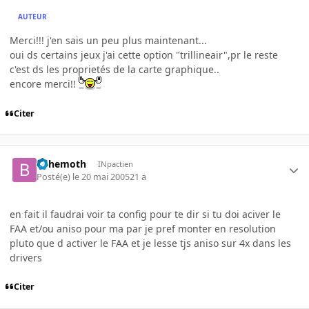
AUTEUR
Merci!!! j'en sais un peu plus maintenant...
oui ds certains jeux j'ai cette option "trillineair",pr le reste
c'est ds les proprietés de la carte graphique..
encore merci!!
Citer
behemoth
INpactien
Posté(e)
le 20 mai 2005
21 a
en fait il faudrai voir ta config pour te dir si tu doi aciver le
FAA et/ou aniso pour ma par je pref monter en resolution
pluto que d activer le FAA et je lesse tjs aniso sur 4x dans les
drivers
Citer