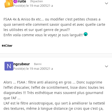
latruite
INpactien
Posté(e)
le 19 mai 2005
21 a
FSAA 4x & Aniso 8x etc... ou modifier c'est petites choses a
quoi servent-elle comment savoir quand et avec quelle carte
les utilisées et sur quel genre de jeux??
Enfin voila comme vous le voyez je suis largué!!
Citer
ngcubeur
Banni
Posté(e)
le 19 mai 2005
21 a
Alors ... FSAA : filtre anti aliasing en gros ... Donc supprime
l'effet d'escalier, l'effet de scintillement, lisse donc toutes les
diagonales !!! Très esthétique mais souvent plus gourmand
que l'AF ...
L'AF est le filtre anisotropique, qui sert à améliorer la netteté
des textures, même à longue distance (je crois que c'est ça,