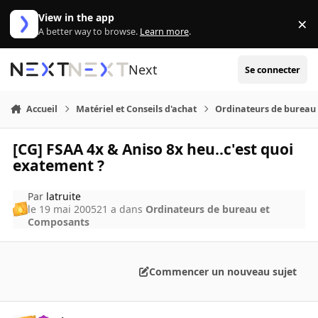
Aller au contenu
View in the app
×
Di
A better way to browse.
Learn more
.
Next
Se connecter
Accueil
Matériel et Conseils d'achat
Ordinateurs de bureau
[CG] FSAA 4x & Aniso 8x heu..c'est quoi
exatement ?
Par
latruite
le 19 mai 2005
21 a
dans
Ordinateurs de bureau et
Composants
Commencer un nouveau sujet