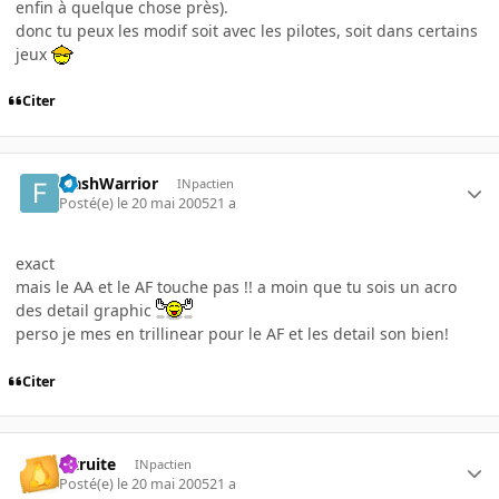
enfin à quelque chose près).
donc tu peux les modif soit avec les pilotes, soit dans certains
jeux
Citer
FlashWarrior
INpactien
Posté(e)
le 20 mai 2005
21 a
exact
mais le AA et le AF touche pas !! a moin que tu sois un acro
des detail graphic
perso je mes en trillinear pour le AF et les detail son bien!
Citer
latruite
INpactien
Posté(e)
le 20 mai 2005
21 a