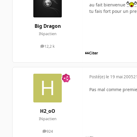
au fait bienvenue
tu fais fort pour un pr
Big Dragon
INpactien
12,2 k
messages
Citer
Posté(e)
le 19 mai 2005
2
Pas mal comme premier p
H2_oO
INpactien
924
messages