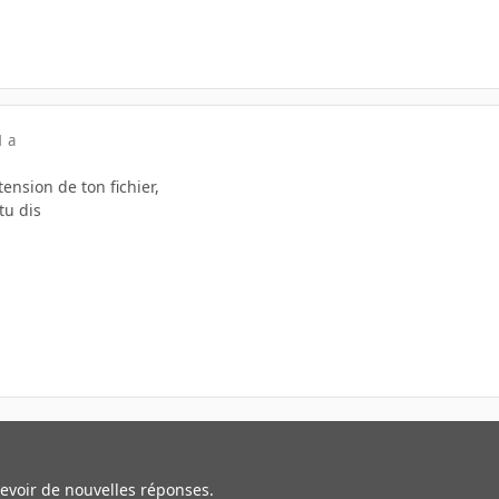
1 a
xtension de ton fichier,
tu dis
cevoir de nouvelles réponses.