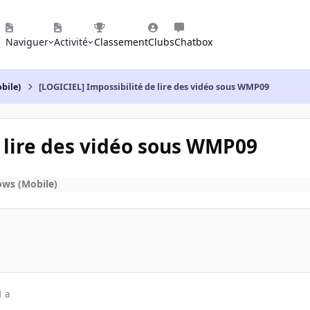
Naviguer
Activité
Classement
Clubs
Chatbox
bile)
[LOGICIEL] Impossibilité de lire des vidéo sous WMP09
e lire des vidéo sous WMP09
ows (Mobile)
1 a