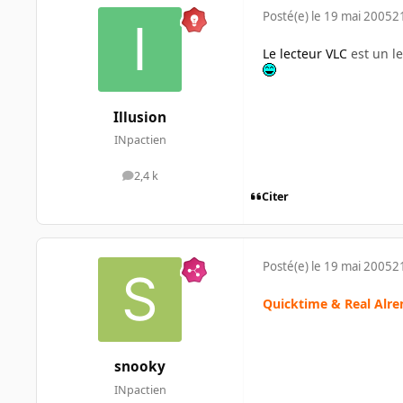
Posté(e)
le 19 mai 2005
2
Le lecteur VLC
est un le
Illusion
INpactien
2,4 k
messages
Citer
Posté(e)
le 19 mai 2005
2
Quicktime & Real Alre
snooky
INpactien