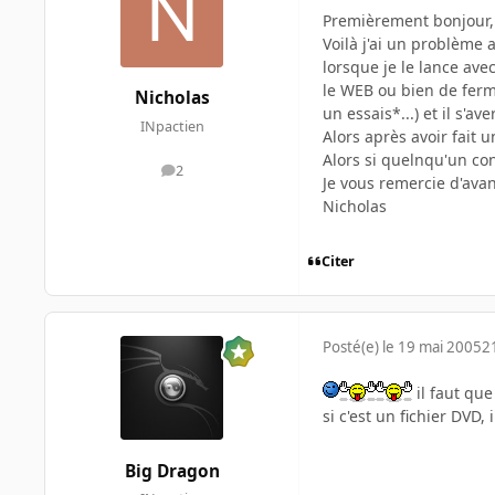
Premièrement bonjour, 
Voilà j'ai un problème 
lorsque je le lance ave
le WEB ou bien de fermer
Nicholas
un essais*...) et il s'a
INpactien
Alors après avoir fait 
Alors si quelnqu'un con
2
messages
Je vous remercie d'ava
Nicholas
Citer
Posté(e)
le 19 mai 2005
2
il faut que
si c'est un fichier DV
Big Dragon