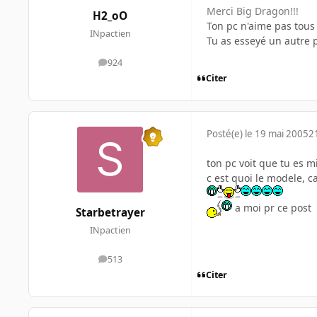
Merci Big Dragon!!!
H2_oO
Ton pc n'aime pas tous 
INpactien
Tu as esseyé un autre
924
messages
Citer
Posté(e)
le 19 mai 2005
2
ton pc voit que tu es mi
c est quoi le modele, c
a moi pr ce post
Starbetrayer
INpactien
513
messages
Citer