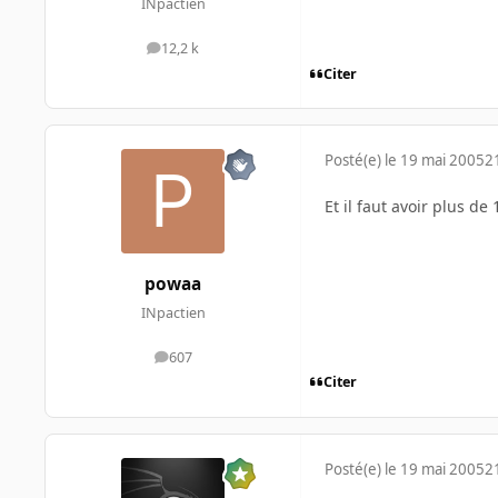
INpactien
12,2 k
messages
Citer
Posté(e)
le 19 mai 2005
2
Et il faut avoir plus de
powaa
INpactien
607
messages
Citer
Posté(e)
le 19 mai 2005
2