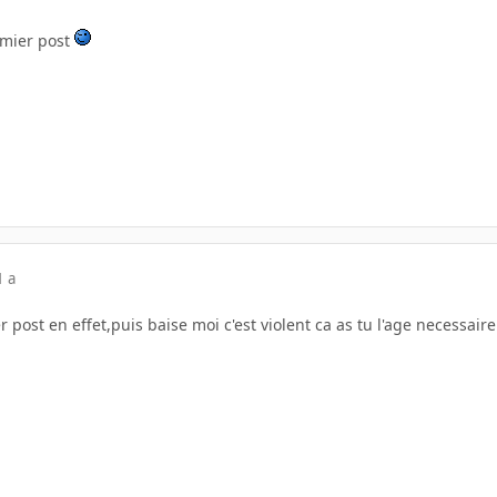
emier post
1 a
ost en effet,puis baise moi c'est violent ca as tu l'age necessair