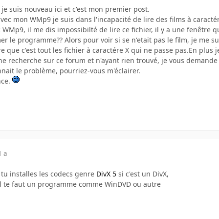
je suis nouveau ici et c'est mon premier post.
avec mon WMp9 je suis dans l'incapacité de lire des films à caracté
c WMp9, il me dis impossibilté de lire ce fichier, il y a une fenêt
 le programme?? Alors pour voir si se n'etait pas le film, je me suis
vere que c'est tout les fichier à caractére X qui ne passe pas.En plus
une recherche sur ce forum et n'ayant rien trouvé, je vous demande 
nait le problème, pourriez-vous m'éclairer.
nce.
1 a
 tu installes les codecs genre
DivX 5
si c'est un DivX,
D, il te faut un programme comme WinDVD ou autre