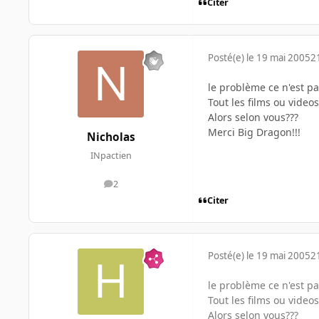
Citer
Posté(e)
le 19 mai 2005
2
le problème ce n'est pa
Tout les films ou video
Alors selon vous???
Merci Big Dragon!!!
Nicholas
INpactien
2
messages
Citer
Posté(e)
le 19 mai 2005
2
le problème ce n'est pa
Tout les films ou video
Alors selon vous???