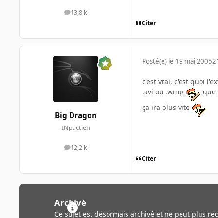
13,8 k
messages
Citer
Posté(e)
le 19 mai 2005
2
c'est vrai, c'est quoi l'e
.avi ou .wmp
que 
ça ira plus vite
Big Dragon
INpactien
12,2 k
messages
Citer
Archivé
Ce sujet est désormais archivé et ne peut plus re