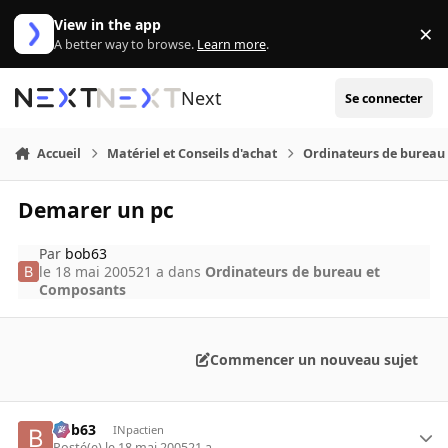
Aller au contenu
View in the app
×
Di
A better way to browse.
Learn more
.
Next
Se connecter
Accueil
Matériel et Conseils d'achat
Ordinateurs de bureau
Demarer un pc
Par
bob63
le 18 mai 2005
21 a
dans
Ordinateurs de bureau et
Composants
Commencer un nouveau sujet
bob63
INpactien
Posté(e)
le 18 mai 2005
21 a