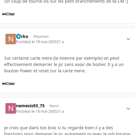
Un coup de tourne vis sur les petit branchements de ta CM :)
Citer
narko
INpactien
Posté(e)
le 18 mai 2005
21 a
Sur certaine carte mere (la mienne par exemple) on peut
effectivement demarrer le pc sans avoir de boitier. Il y a un
bouton Power et reset sur la carte mere.
Citer
nemesis93_75
Banni
Posté(e)
le 18 mai 2005
21 a
je crois que dans ton bios si tu regarde bien il y a des
fonctions pour demarer le pc autrement qu'avec le piti bouton