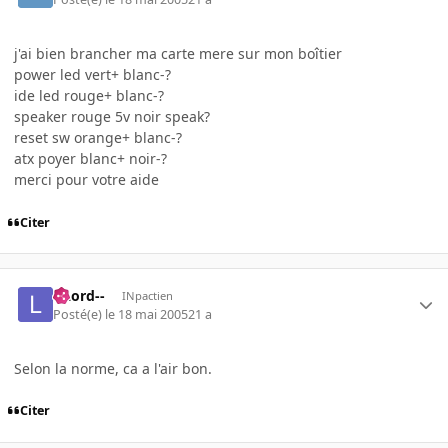
j'ai bien brancher ma carte mere sur mon boîtier
power led vert+ blanc-?
ide led rouge+ blanc-?
speaker rouge 5v noir speak?
reset sw orange+ blanc-?
atx poyer blanc+ noir-?
merci pour votre aide
Citer
--Lord--
INpactien
Posté(e)
le 18 mai 2005
21 a
Selon la norme, ca a l'air bon.
Citer