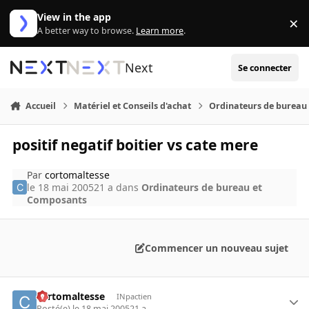
Aller au contenu
View in the app
×
Di
A better way to browse.
Learn more
.
Next
Se connecter
Accueil
Matériel et Conseils d'achat
Ordinateurs de bureau
positif negatif boitier vs cate mere
Par
cortomaltesse
le 18 mai 2005
21 a
dans
Ordinateurs de bureau et
Composants
Commencer un nouveau sujet
cortomaltesse
INpactien
Posté(e)
le 18 mai 2005
21 a