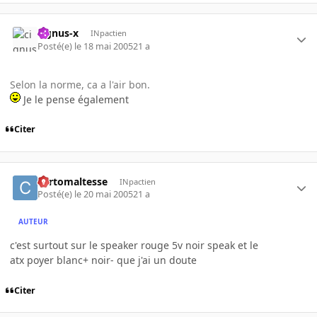
cignus-x
INpactien
Posté(e)
le 18 mai 2005
21 a
Selon la norme, ca a l'air bon.
Je le pense également
Citer
cortomaltesse
INpactien
Posté(e)
le 20 mai 2005
21 a
AUTEUR
c'est surtout sur le speaker rouge 5v noir speak et le
atx poyer blanc+ noir- que j'ai un doute
Citer