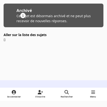
Archivé
Ce sujet est désormais archivé et ne peut plus
recevoir de nouvelles réponses.
Aller sur la liste des sujets
Light Mode
Dark Mode
System Preference
Se connecter
S’inscrire
Rechercher
Menu
Langue
Cookies