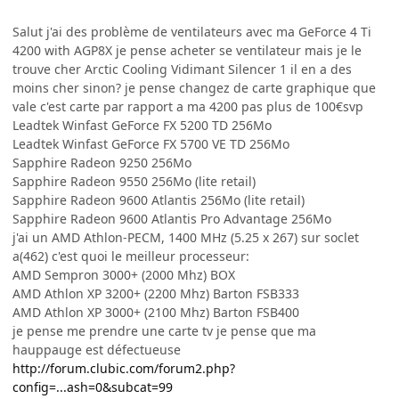
Salut j'ai des problème de ventilateurs avec ma GeForce 4 Ti
4200 with AGP8X je pense acheter se ventilateur mais je le
trouve cher Arctic Cooling Vidimant Silencer 1 il en a des
moins cher sinon? je pense changez de carte graphique que
vale c'est carte par rapport a ma 4200 pas plus de 100€svp
Leadtek Winfast GeForce FX 5200 TD 256Mo
Leadtek Winfast GeForce FX 5700 VE TD 256Mo
Sapphire Radeon 9250 256Mo
Sapphire Radeon 9550 256Mo (lite retail)
Sapphire Radeon 9600 Atlantis 256Mo (lite retail)
Sapphire Radeon 9600 Atlantis Pro Advantage 256Mo
j'ai un AMD Athlon-PECM, 1400 MHz (5.25 x 267) sur soclet
a(462) c'est quoi le meilleur processeur:
AMD Sempron 3000+ (2000 Mhz) BOX
AMD Athlon XP 3200+ (2200 Mhz) Barton FSB333
AMD Athlon XP 3000+ (2100 Mhz) Barton FSB400
je pense me prendre une carte tv je pense que ma
hauppauge est défectueuse
http://forum.clubic.com/forum2.php?
config=...ash=0&subcat=99