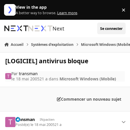
Aller au contenu
View in the app
×
Di
A better way to browse.
Learn more
.
Next
Se connecter
Accueil
Systèmes d'exploitation
Microsoft Windows (Mobile
[LOGICIEL] antivirus bloque
Par
transman
le 18 mai 2005
21 a
dans
Microsoft Windows (Mobile)
Commencer un nouveau sujet
transman
INpactien
Posté(e)
le 18 mai 2005
21 a