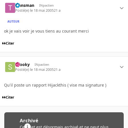
transman
INpactien
Posté(e)
le 18 mai 2005
21 a
AUTEUR
ok je vais voir je vous tiens au courant merci
Citer
snooky
INpactien
Posté(e)
le 18 mai 2005
21 a
Qu'il poste un rapport Hijackthis ( vise ma signature )
Citer
Archivé
Ce sujet est désormais archivé et ne peut plus