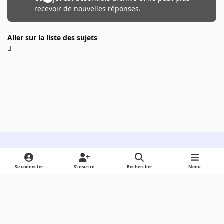
recevoir de nouvelles réponses.
Aller sur la liste des sujets
Light Mode
Dark Mode
System Preference
Se connecter
S’inscrire
Rechercher
Menu
Langue
Cookies
Powered by
Invision Community