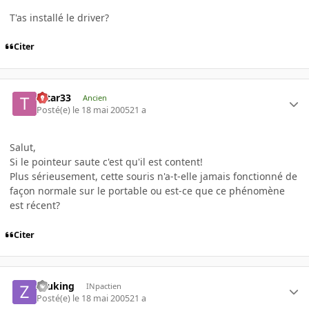
T'as installé le driver?
Citer
tatar33
Ancien
Posté(e)
le 18 mai 2005
21 a
Salut,
Si le pointeur saute c'est qu'il est content!
Plus sérieusement, cette souris n'a-t-elle jamais fonctionné de
façon normale sur le portable ou est-ce que ce phénomène
est récent?
Citer
zeuking
INpactien
Posté(e)
le 18 mai 2005
21 a