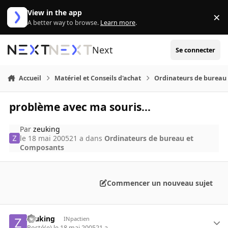
Aller au contenu
View in the app
×
Di
A better way to browse.
Learn more
.
Next
Se connecter
Accueil
Matériel et Conseils d'achat
Ordinateurs de bureau
problème avec ma souris...
Par
zeuking
le 18 mai 2005
21 a
dans
Ordinateurs de bureau et
Composants
Commencer un nouveau sujet
zeuking
INpactien
Posté(e)
le 18 mai 2005
21 a