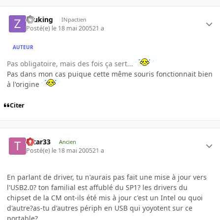
zeuking
INpactien
Posté(e)
le 18 mai 2005
21 a
AUTEUR
Pas obligatoire, mais des fois ça sert...
Pas dans mon cas puique cette même souris fonctionnait bien
à l'origine
Citer
tatar33
Ancien
Posté(e)
le 18 mai 2005
21 a
En parlant de driver, tu n'aurais pas fait une mise à jour vers
l'USB2.0? ton familial est affublé du SP1? les drivers du
chipset de la CM ont-ils été mis à jour c'est un Intel ou quoi
d'autre?as-tu d'autres périph en USB qui yoyotent sur ce
portable?