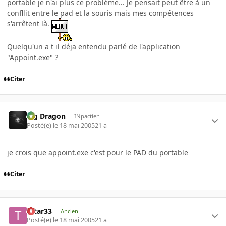
portable je n'ai plus ce problème... Je pensait peut être à un
confllit entre le pad et la souris mais mes compétences
s'arrêtent là.
Quelqu'un a t il déja entendu parlé de l'application
"Appoint.exe" ?
Citer
Big Dragon
INpactien
Posté(e)
le 18 mai 2005
21 a
je crois que appoint.exe c'est pour le PAD du portable
Citer
tatar33
Ancien
Posté(e)
le 18 mai 2005
21 a