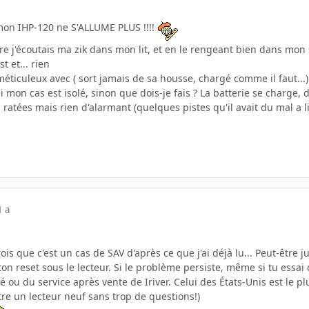
mon IHP-120 ne S'ALLUME PLUS !!!!
re j'écoutais ma zik dans mon lit, et en le rengeant bien dans mon 
t et... rien
méticuleux avec ( sort jamais de sa housse, chargé comme il faut...)
 si mon cas est isolé, sinon que dois-je fais ? La batterie se charg
atées mais rien d'alarmant (quelques pistes qu'il avait du mal a lir
1 a
 que c'est un cas de SAV d'après ce que j'ai déjà lu... Peut-être jus
ton reset sous le lecteur. Si le problème persiste, même si tu essai 
é ou du service après vente de Iriver. Celui des États-Unis est le p
tre un lecteur neuf sans trop de questions!)