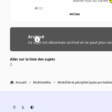
Bonne nuit ou soirée
101
messages
Citer
Archivé
Ce sujet est désormais archivé et ne peut plus re
Aller sur la liste des sujets
Accueil
Multimédia
Mobilité et périphériques portable
Light Mode
Dark Mode
System Preference