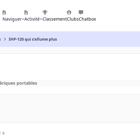
Naviguer
Activité
Classement
Clubs
Chatbox
s
IHP-120 qui s'allume plus
ériques portables
1 a