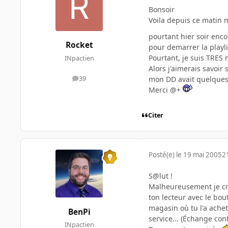
Bonsoir
Voila depuis ce matin 
pourtant hier soir enco
Rocket
pour demarrer la playlis
Pourtant, je suis TRES 
INpactien
Alors j'aimerais savoir
mon DD avait quelques r
39
messages
Merci @+
Citer
Posté(e)
le 19 mai 2005
2
S@lut !
Malheureusement je crois
ton lecteur avec le bou
magasin où tu l'a achet
BenPi
service... (Échange con
INpactien