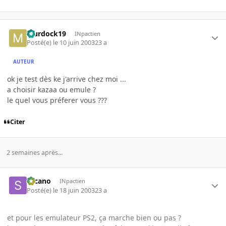
Murdock19
INpactien
Posté(e)
le 10 juin 2003
23 a
AUTEUR
ok je test dès ke j'arrive chez moi ...
a choisir kazaa ou emule ?
le quel vous préferer vous ???
Citer
2 semaines après...
slicano
INpactien
Posté(e)
le 18 juin 2003
23 a
et pour les emulateur PS2, ça marche bien ou pas ?