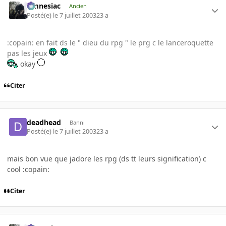
Amnesiac
Ancien
Posté(e)
le 7 juillet 2003
23 a
:copain: en fait ds le " dieu du rpg " le prg c le lanceroquette
pas les jeux
okay
Citer
deadhead
Banni
Posté(e)
le 7 juillet 2003
23 a
mais bon vue que jadore les rpg (ds tt leurs signification) c
cool :copain:
Citer