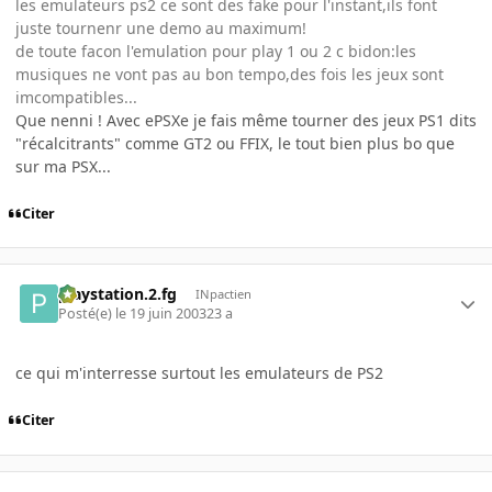
les emulateurs ps2 ce sont des fake pour l'instant,ils font
juste tournenr une demo au maximum!
de toute facon l'emulation pour play 1 ou 2 c bidon:les
musiques ne vont pas au bon tempo,des fois les jeux sont
imcompatibles...
Que nenni ! Avec ePSXe je fais même tourner des jeux PS1 dits
"récalcitrants" comme GT2 ou FFIX, le tout bien plus bo que
sur ma PSX...
Citer
playstation.2.fg
INpactien
Posté(e)
le 19 juin 2003
23 a
ce qui m'interresse surtout les emulateurs de PS2
Citer