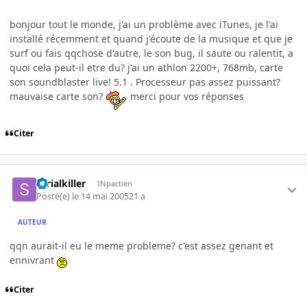
bonjour tout le monde, j'ai un problème avec iTunes, je l'ai
installé récemment et quand j'écoute de la musique et que je
surf ou fais qqchose d'autre, le son bug, il saute ou ralentit, a
quoi cela peut-il etre du? j'ai un athlon 2200+, 768mb, carte
son soundblaster live! 5.1 . Processeur pas assez puissant?
mauvaise carte son?
merci pour vos réponses
Citer
serialkiller
INpactien
Posté(e)
le 14 mai 2005
21 a
AUTEUR
qqn aurait-il eu le meme probleme? c'est assez genant et
ennivrant
Citer