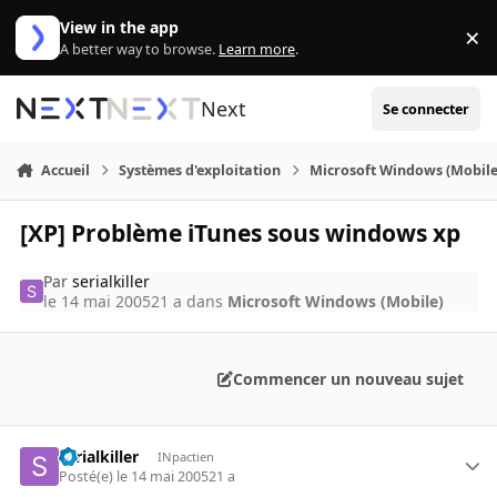
Aller au contenu
View in the app
×
Di
A better way to browse.
Learn more
.
Next
Se connecter
Accueil
Systèmes d'exploitation
Microsoft Windows (Mobile
[XP] Problème iTunes sous windows xp
Par
serialkiller
le 14 mai 2005
21 a
dans
Microsoft Windows (Mobile)
Commencer un nouveau sujet
serialkiller
INpactien
Posté(e)
le 14 mai 2005
21 a