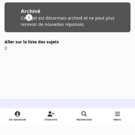
Archivé
Ce sujet est désormais archivé et ne peut plus
recevoir de nouvelles réponses.
Aller sur la liste des sujets
Light Mode
Dark Mode
System Preference
Se connecter
S’inscrire
Rechercher
Menu
Langue
Cookies