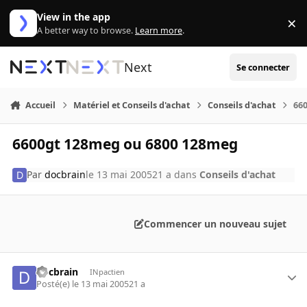
Aller au contenu
View in the app
×
Di
A better way to browse.
Learn more
.
Next
Se connecter
Accueil
Matériel et Conseils d'achat
Conseils d'achat
66
6600gt 128meg ou 6800 128meg
Par
docbrain
le 13 mai 2005
21 a
dans
Conseils d'achat
Commencer un nouveau sujet
docbrain
INpactien
Posté(e)
le 13 mai 2005
21 a