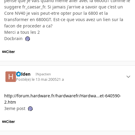
pense que je vais quand meme aller avec la 6600GT comme le
suggere fr_caesar_fr. Si jamais j'arrive a savoir que c'est un
Core NV40 je vais peut-etre opter pour la 6800 et la
transformer en 6800GT. Est-ce que vous avez un lien sur la
facon de proceder a ca?
Merci a tous les 2
Docbrain
Citer
hidden
INpactien
Posté(e)
le 13 mai 2005
21 a
http://forum.hardware.fr/hardwarefr/Hardwa...et-640590-
2.htm
3eme post
Citer