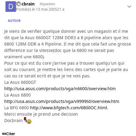
docbrain
INpactien
Posté(e)
le 13 mai 2005
21 a
AUTEUR
Je viens de verifier quelque donner avec un magasin et il me
dit que la Asus 6600GT 128M DDR3 a 8 pipeline alors que les
6800 128M DDR a 4 Pipeline. Il me dit que cela fait une grosse
difference sur la vitesse(doc que la 6800 ne serait pas
vraiment une 6800).
Pour ce qui est du core j'arrive pas a trouver quelqu'un qui
soit au courant. Je mettre les liens des cartes que je parle au
cas ou ce serait ecrit et que je ne vois pas.
La Asus 6600GT
http://usa.asus.com/products/vga/n6600/overview.htm
La Asus 6800
http://usa.asus.com/products/vga/v9999td/overview.htm
La BFG 6800
http://www.bfgtech.com/6800OC.html
.
Merci ensuite je prend une decision
Docbrain
Citer