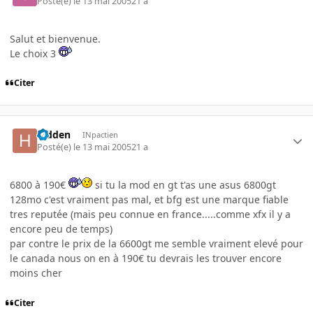
Posté(e)
le 13 mai 2005
21 a
Salut et bienvenue.
Le choix 3
Citer
hidden
INpactien
Posté(e)
le 13 mai 2005
21 a
6800 à 190€
si tu la mod en gt t'as une asus 6800gt
128mo c'est vraiment pas mal, et bfg est une marque fiable
tres reputée (mais peu connue en france.....comme xfx il y a
encore peu de temps)
par contre le prix de la 6600gt me semble vraiment elevé pour
le canada nous on en à 190€ tu devrais les trouver encore
moins cher
Citer