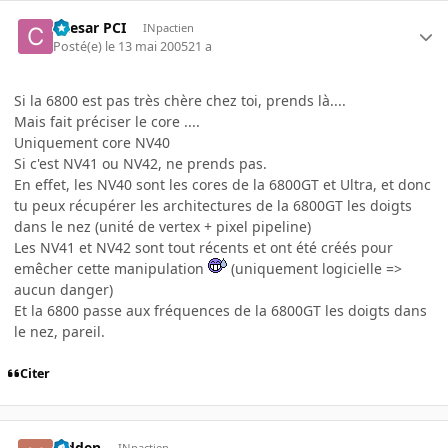
Caesar PCI
INpactien
Posté(e)
le 13 mai 2005
21 a
Si la 6800 est pas très chère chez toi, prends là....
Mais fait préciser le core ....
Uniquement core NV40
Si c'est NV41 ou NV42, ne prends pas.
En effet, les NV40 sont les cores de la 6800GT et Ultra, et donc
tu peux récupérer les architectures de la 6800GT les doigts
dans le nez (unité de vertex + pixel pipeline)
Les NV41 et NV42 sont tout récents et ont été créés pour
emêcher cette manipulation
(uniquement logicielle =>
aucun danger)
Et la 6800 passe aux fréquences de la 6800GT les doigts dans
le nez, pareil.
Citer
hidden
INpactien