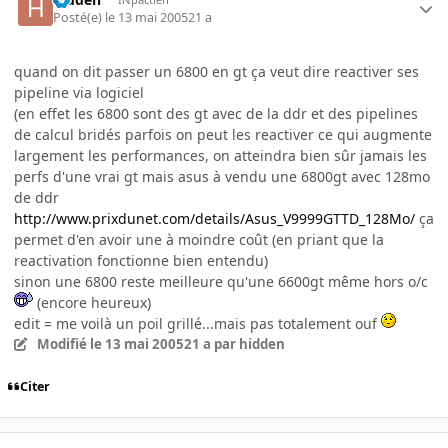
Posté(e)
le 13 mai 2005
21 a
quand on dit passer un 6800 en gt ça veut dire reactiver ses
pipeline via logiciel
(en effet les 6800 sont des gt avec de la ddr et des pipelines
de calcul bridés parfois on peut les reactiver ce qui augmente
largement les performances, on atteindra bien sûr jamais les
perfs d'une vrai gt mais asus à vendu une 6800gt avec 128mo
de ddr
http://www.prixdunet.com/details/Asus_V9999GTTD_128Mo/
ça
permet d'en avoir une à moindre coût (en priant que la
reactivation fonctionne bien entendu)
sinon une 6800 reste meilleure qu'une 6600gt même hors o/c
(encore heureux)
edit = me voilà un poil grillé...mais pas totalement ouf
Modifié
le 13 mai 2005
21 a
par hidden
Citer