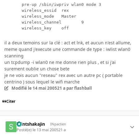
       pre-up /sbin/iwpriv wlan0 mode 3

       wireless_essid  rex

       wireless_mode   Master

       wireless_channel        9

       wireless_key    off 
il a deux temoins sur la clé : act et lnk, et aucun n'est allume,
meme quand j'execute une commande de type : iwlist wlan0
scanning
un tcpdump -i wlan0 ne me donne rien plus , et si j'ai
surement oublie un chose bete
je ne vois aucun "reseau" rex avec un autre pc ( portable
centrino ) sous lequel le wifi marche
Modifié
le 14 mai 2005
21 a
par flashball
Citer
saintshakajin
INpactien
Posté(e)
le 13 mai 2005
21 a