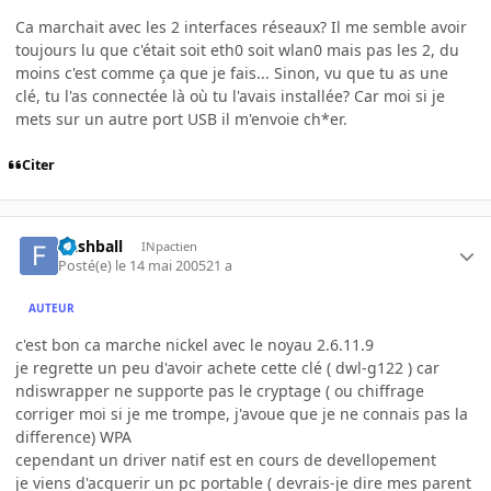
Ca marchait avec les 2 interfaces réseaux? Il me semble avoir
toujours lu que c'était soit eth0 soit wlan0 mais pas les 2, du
moins c'est comme ça que je fais... Sinon, vu que tu as une
clé, tu l'as connectée là où tu l'avais installée? Car moi si je
mets sur un autre port USB il m'envoie ch*er.
Citer
flashball
INpactien
Posté(e)
le 14 mai 2005
21 a
AUTEUR
c'est bon ca marche nickel avec le noyau 2.6.11.9
je regrette un peu d'avoir achete cette clé ( dwl-g122 ) car
ndiswrapper ne supporte pas le cryptage ( ou chiffrage
corriger moi si je me trompe, j'avoue que je ne connais pas la
difference) WPA
cependant un driver natif est en cours de devellopement
je viens d'acquerir un pc portable ( devrais-je dire mes parent