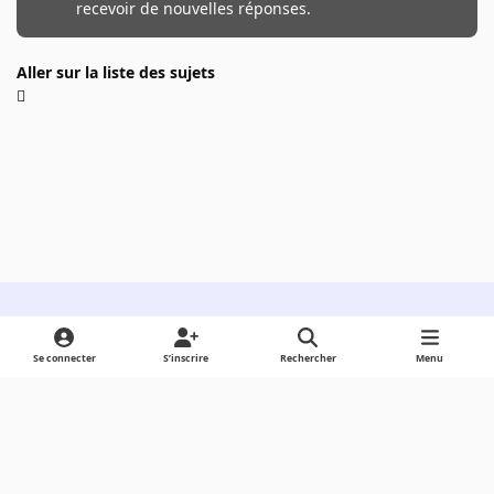
recevoir de nouvelles réponses.
Aller sur la liste des sujets
Light Mode
Dark Mode
System Preference
Se connecter
S’inscrire
Rechercher
Menu
Langue
Cookies
Powered by
Invision Community