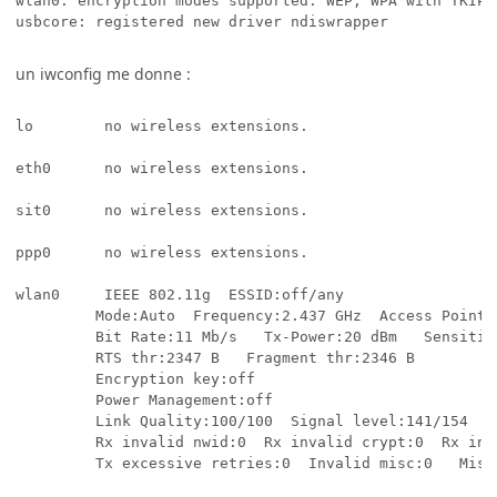
wlan0: encryption modes supported: WEP, WPA with TKIP, 
usbcore: registered new driver ndiswrapper
un iwconfig me donne :
lo        no wireless extensions.

eth0      no wireless extensions.

sit0      no wireless extensions.

ppp0      no wireless extensions.

wlan0     IEEE 802.11g  ESSID:off/any

         Mode:Auto  Frequency:2.437 GHz  Access Point: 
         Bit Rate:11 Mb/s   Tx-Power:20 dBm   Sensitivi
         RTS thr:2347 B   Fragment thr:2346 B

         Encryption key:off

         Power Management:off

         Link Quality:100/100  Signal level:141/154  No
         Rx invalid nwid:0  Rx invalid crypt:0  Rx inva