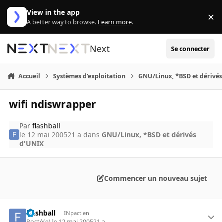
Aller au contenu
View in the app
×
Di
A better way to browse.
Learn more
.
Next
Se connecter
Accueil
Systèmes d'exploitation
GNU/Linux, *BSD et dérivé
wifi ndiswrapper
Par
flashball
le 12 mai 2005
21 a
dans
GNU/Linux, *BSD et dérivés
d'UNIX
Commencer un nouveau sujet
flashball
INpactien
Posté(e)
le 12 mai 2005
21 a