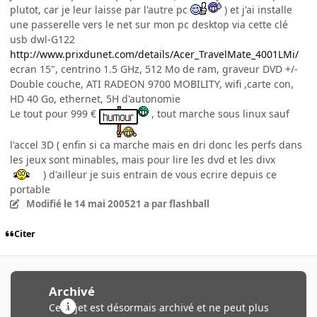
plutot, car je leur laisse par l'autre pc
) et j'ai installe
une passerelle vers le net sur mon pc desktop via cette clé
usb dwl-G122
http://www.prixdunet.com/details/Acer_TravelMate_4001LMi/
ecran 15", centrino 1.5 GHz, 512 Mo de ram, graveur DVD +/-
Double couche, ATI RADEON 9700 MOBILITY, wifi ,carte con,
HD 40 Go, ethernet, 5H d'autonomie
Le tout pour 999 €
, tout marche sous linux sauf
l'accel 3D ( enfin si ca marche mais en dri donc les perfs dans
les jeux sont minables, mais pour lire les dvd et les divx
) d'ailleur je suis entrain de vous ecrire depuis ce
portable
Modifié
le 14 mai 2005
21 a
par flashball
Citer
Archivé
Ce sujet est désormais archivé et ne peut plus