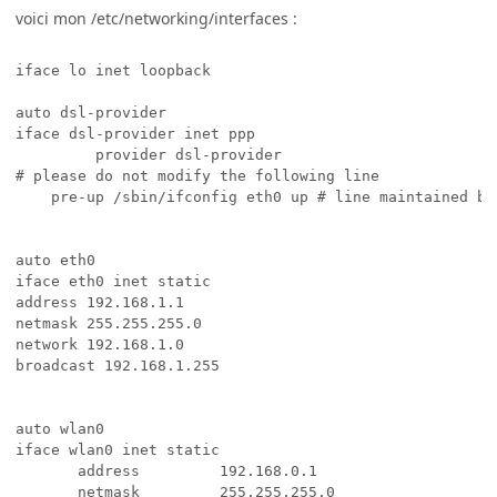
voici mon /etc/networking/interfaces :
iface lo inet loopback

auto dsl-provider

iface dsl-provider inet ppp

         provider dsl-provider

# please do not modify the following line

    pre-up /sbin/ifconfig eth0 up # line maintained by 
auto eth0

iface eth0 inet static

address 192.168.1.1

netmask 255.255.255.0

network 192.168.1.0

broadcast 192.168.1.255

auto wlan0

iface wlan0 inet static

       address         192.168.0.1

       netmask         255.255.255.0
