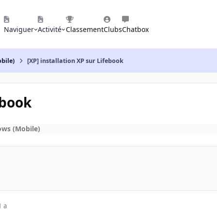
Naviguer
Activité
Classement
Clubs
Chatbox
bile)
[XP] installation XP sur Lifebook
ebook
ows (Mobile)
1 a