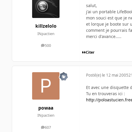
salut,
j'ai un portable LifeBo
mon souci est que je ne
et lorque je boote sur 
killzelolo
comment je pourrais fai
INpactien
merci d'avance.....
500
messages
Citer
Posté(e)
le 12 mai 2005
2
Et avec une disquette 
Tu en trouveras ici :
http://poloastucien.fr
powaa
INpactien
607
messages