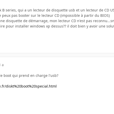
ok B series, qui a un lecteur de disquette usb et un lecteur de CD US
 peux pas booter sur le lecteur CD (impossible à partir du BIOS)
une disquette de démarrage, mon lecteur CD n'est pas reconnu...sni
re pour installer windows xp dessus?? il doit bien y avoir une solut
1 a
de boot qui prend en charge l'usb?
ee.fr/diskt%20boot%20special.html