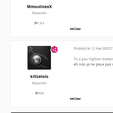
MmoulinexX
INpactien
1,8 k
messages
Citer
Posté(e)
le 12 mai 2005
2
Tu a pas l'option boote
eh non je ne peux pas n
killzelolo
INpactien
500
messages
Citer