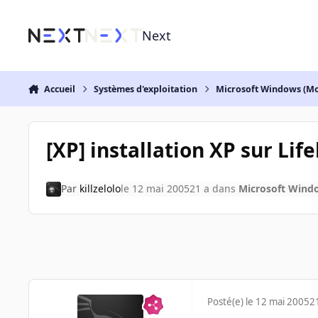
Aller au contenu
Next
Accueil
Systèmes d'exploitation
Microsoft Windows (Mo
[XP] installation XP sur Lif
Par
killzelolo
le 12 mai 2005
21 a
dans
Microsoft Wind
Posté(e)
le 12 mai 2005
2