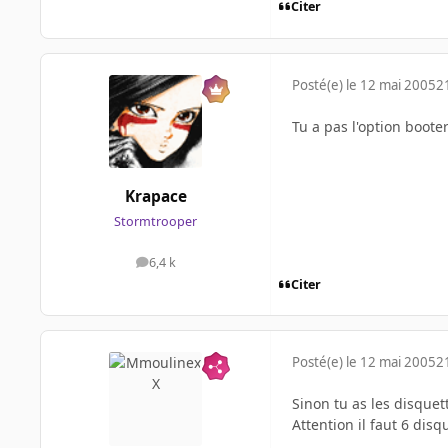
Citer
Posté(e)
le 12 mai 2005
2
Tu a pas l'option boote
Krapace
Stormtrooper
6,4 k
messages
Citer
Posté(e)
le 12 mai 2005
2
Sinon tu as les disquett
Attention il faut 6 disq