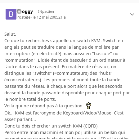
booggy
INpactien
Posté(e)
le 12 mai 2005
21 a
Salut.
Ce que tu recherches s'appelle un switch KVM. Switch en
anglais peut se traduire dans la langue de molière par
interrupteur (en electricité) mais aussi en "bascule" ou
"commutation". L'idée étant de basculer d'un ordinateur à
l'autre dans le cas présent. En matière de réseaux, on
distingue les "switchs" (=commutateurs) des "hubs"
(=concentrateurs). Les premiers allouent toute la bande
passante du réseau à chaque port alors que les seconds
divisent la bande passante disponible pour chaque port par
le nombre total de ports.
Voilà qui ne répond pas à ta question
Ok... KVM est l'acronyme de Keyboard/Video/Mouse. C'est
assez parlant...
Donc tu dois chercher un switch KVM (CQFD).
Perso entre mon macmini et mon pc j'utilise un belkin qui
permet de partager le clavier et la souris en USB et la vidéo