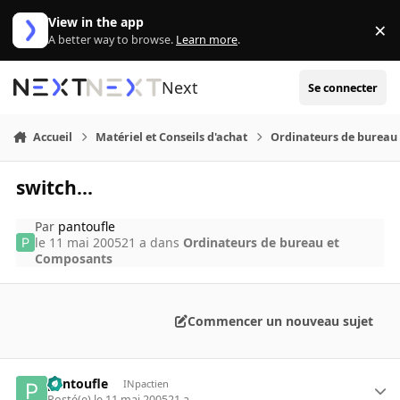
Aller au contenu
View in the app
×
Di
A better way to browse.
Learn more
.
Next
Se connecter
Accueil
Matériel et Conseils d'achat
Ordinateurs de bureau
switch...
Par
pantoufle
le 11 mai 2005
21 a
dans
Ordinateurs de bureau et
Composants
Commencer un nouveau sujet
pantoufle
INpactien
Posté(e)
le 11 mai 2005
21 a