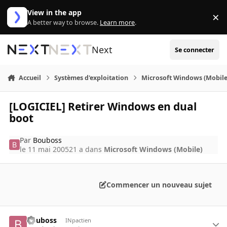
Aller au contenu
View in the app
×
Di
A better way to browse.
Learn more
.
Next
Se connecter
Accueil
Systèmes d'exploitation
Microsoft Windows (Mobile
[LOGICIEL] Retirer Windows en dual
boot
Par
Bouboss
le 11 mai 2005
21 a
dans
Microsoft Windows (Mobile)
Commencer un nouveau sujet
Bouboss
INpactien