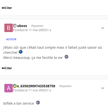
Citer
Bouboss
INpactien
Posté(e)
le 11 mai 2005
21 a
AUTEUR
J'étais sûr que c'était tout simple mais il fallait juste savoir où
chercher
Merci beaucoup, ça me facilite la vie
Citer
ano_635029097433538758
INpactien
Posté(e)
le 11 mai 2005
21 a
biftek a ton service