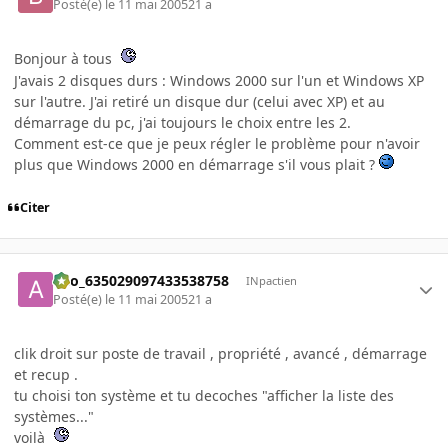
Posté(e)
le 11 mai 2005
21 a
Bonjour à tous
J'avais 2 disques durs : Windows 2000 sur l'un et Windows XP
sur l'autre. J'ai retiré un disque dur (celui avec XP) et au
démarrage du pc, j'ai toujours le choix entre les 2.
Comment est-ce que je peux régler le problème pour n'avoir
plus que Windows 2000 en démarrage s'il vous plait ?
Citer
ano_635029097433538758
INpactien
Posté(e)
le 11 mai 2005
21 a
clik droit sur poste de travail , propriété , avancé , démarrage
et recup .
tu choisi ton système et tu decoches "afficher la liste des
systèmes..."
voilà