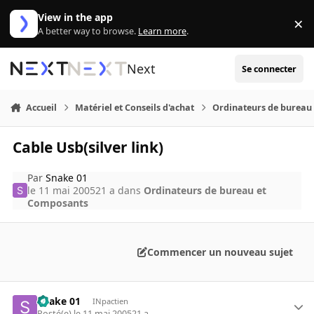
Aller au contenu
View in the app
×
Di
A better way to browse.
Learn more
.
Next
Se connecter
Accueil
Matériel et Conseils d'achat
Ordinateurs de bureau
Cable Usb(silver link)
Par
Snake 01
le 11 mai 2005
21 a
dans
Ordinateurs de bureau et
Composants
Commencer un nouveau sujet
Snake 01
INpactien
Posté(e)
le 11 mai 2005
21 a