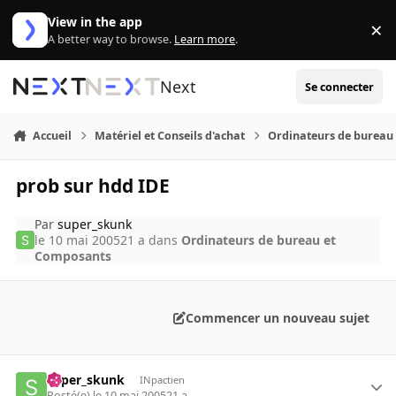
Aller au contenu
View in the app
×
Di
A better way to browse.
Learn more
.
Next
Se connecter
Accueil
Matériel et Conseils d'achat
Ordinateurs de bureau
prob sur hdd IDE
Par
super_skunk
le 10 mai 2005
21 a
dans
Ordinateurs de bureau et
Composants
Commencer un nouveau sujet
super_skunk
INpactien
Posté(e)
le 10 mai 2005
21 a