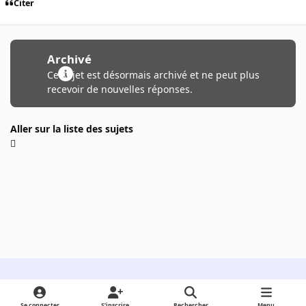
Citer
Archivé
Ce sujet est désormais archivé et ne peut plus
recevoir de nouvelles réponses.
Aller sur la liste des sujets
Light Mode
Dark Mode
System Preference
Se connecter
S’inscrire
Rechercher
Menu