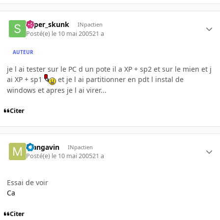
super_skunk
INpactien
Posté(e)
le 10 mai 2005
21 a
AUTEUR
je l ai tester sur le PC d un pote il a XP + sp2 et sur le mien et j
ai XP + sp1
et je l ai partitionner en pdt l instal de
windows et apres je l ai virer...
Citer
Mangavin
INpactien
Posté(e)
le 10 mai 2005
21 a
Essai de voir
Ca
Citer