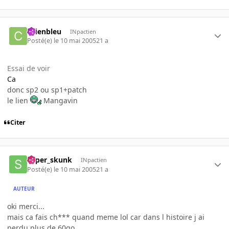
chienbleu
INpactien
Posté(e)
le 10 mai 2005
21 a
Essai de voir
Ca
donc sp2 ou sp1+patch
le lien
Mangavin
Citer
super_skunk
INpactien
Posté(e)
le 10 mai 2005
21 a
AUTEUR
oki merci...
mais ca fais ch*** quand meme lol car dans l histoire j ai
perdu plus de 60go...