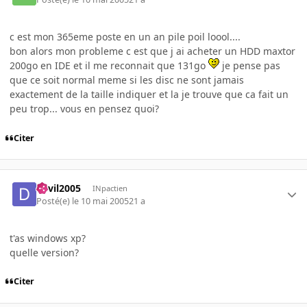
c est mon 365eme poste en un an pile poil loool....
bon alors mon probleme c est que j ai acheter un HDD maxtor
200go en IDE et il me reconnait que 131go
je pense pas
que ce soit normal meme si les disc ne sont jamais
exactement de la taille indiquer et la je trouve que ca fait un
peu trop... vous en pensez quoi?
Citer
devil2005
INpactien
Posté(e)
le 10 mai 2005
21 a
t'as windows xp?
quelle version?
Citer