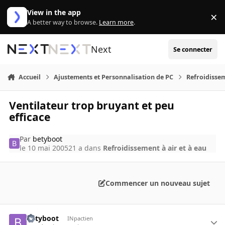
Aller au contenu
View in the app
×
Di
A better way to browse.
Learn more
.
Next
Se connecter
Accueil
Ajustements et Personnalisation de PC
Refroidissem
Ventilateur trop bruyant et peu
efficace
Par
betyboot
le 10 mai 2005
21 a
dans
Refroidissement à air et à eau
Commencer un nouveau sujet
betyboot
INpactien