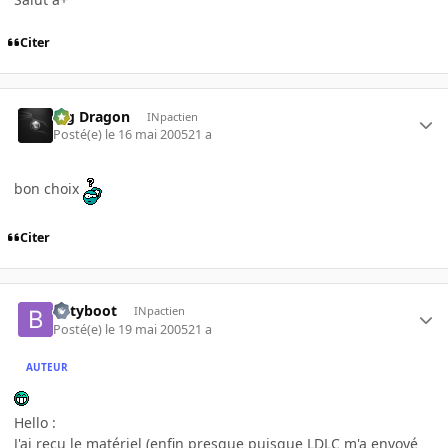
Citer
Big Dragon
INpactien
Posté(e)
le 16 mai 2005
21 a
bon choix
Citer
betyboot
INpactien
Posté(e)
le 19 mai 2005
21 a
AUTEUR
Hello :
J'ai reçu le matériel (enfin presque puisque LDLC m'a envoyé