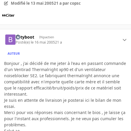
Modifié
le 13 mai 2005
21 a
par copsc
Citer
betyboot
INpactien
Posté(e)
le 16 mai 2005
21 a
AUTEUR
Bonjour , j'ai décidé de me jeter à l'eau en passant commande
d'un Ventirad Thermalright xp90 et d'un ventilateur
noiseblocker SE2. Le fabriquant thermalright annonce une
compatibilité avec n'importe quelle carte mère et il semble
que le rapport efficacité/bruit/poids/prix de ce matériel soit
interessant.
Je suis en attente de livraison je posterai ici le bilan de mon
essai.
Merci pour vos réponses mais concernant le bios , je laisse ça
pour l'instant aux professionnels. Je ne veux pas cumuler les
problèmes.
Salut a+