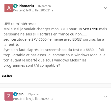
amidamariu
INpactien
Posté(e)
le 9 juillet 2005
21 a
UP!! ca m'intérresse
Moi aussi je voulait changer mon 3310 pour un
SPV C550
mais
personne ne sais si il sortiras en france ou non.....
seul certitude le SPV C600 (le meme avec EDGE) sortiras lui a
la rentré.
Symbian faut d'aprés les screemshoot du test du 6630, il fait
trop Portable et pas assez PC comme sous windows Mobile. a
t'on autant le liberté que sous windows Mobil? les
programmes sont t"il compatible?
Citer
ZinZin
INpactien
Posté(e)
le 9 juillet 2005
21 a