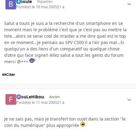
biboule
INpactien
Posté(e)
le 10 mai 2005
21 a
Salut a touts je suis a la recherche d'un smartphone en se
moment mais le problème c'est que je c'est pas ou mettre la
tete...alors se serai cool de m'aider a me dire quel est le top
en se moment...je pensais au SPV C500 il a l'air pas mal...Si
quelqu'un a des liens d'un comparatif ou quelque chose
d'otre qui face signe!! Allez salut a tout les gents du forum
merci @+++
Citer
FilouLeHibou
Ancien
Posté(e)
le 11 mai 2005
21 a
Je ne sais pas, mais je transfert ton sujet dans la section "le
coin du numérique" plus appropriée