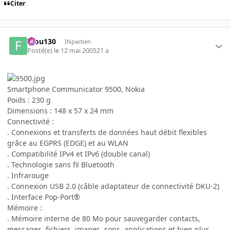
Citer
filou130
INpactien
Posté(e)
le 12 mai 2005
21 a
Smartphone Communicator 9500, Nokia
Poids : 230 g
Dimensions : 148 x 57 x 24 mm
Connectivité :
. Connexions et transferts de données haut débit flexibles
grâce au EGPRS (EDGE) et au WLAN
. Compatibilité IPv4 et IPv6 (double canal)
. Technologie sans fil Bluetooth
. Infrarouge
. Connexion USB 2.0 (câble adaptateur de connectivité DKU-2)
. Interface Pop-Port®
Mémoire :
. Mémoire interne de 80 Mo pour sauvegarder contacts,
messages, fichiers, images, sons, applications et bien plus