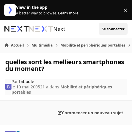
Aller au contenu
View in the app
×
Di
A better way to browse.
Learn more
.
Next
Se connecter
Accueil
Multimédia
Mobilité et périphériques portables
quelles sont les mellieurs smartphones
du moment?
Par
biboule
le 10 mai 2005
21 a
dans
Mobilité et périphériques
portables
Commencer un nouveau sujet