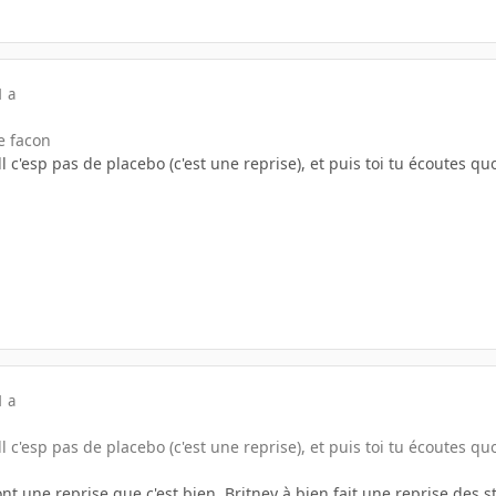
1 a
e facon
l c'esp pas de placebo (c'est une reprise), et puis toi tu écoutes q
1 a
l c'esp pas de placebo (c'est une reprise), et puis toi tu écoutes q
font une reprise que c'est bien. Britney à bien fait une reprise des 