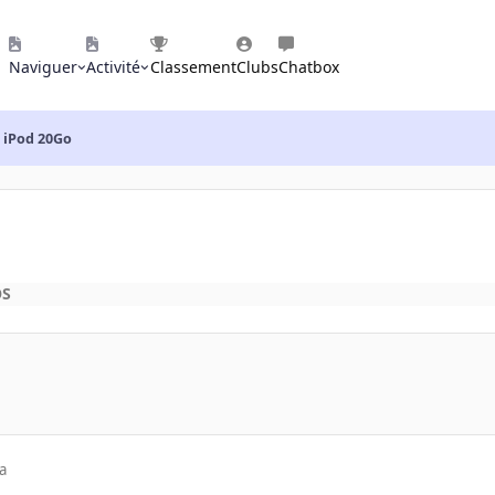
Naviguer
Activité
Classement
Clubs
Chatbox
iPod 20Go
OS
a