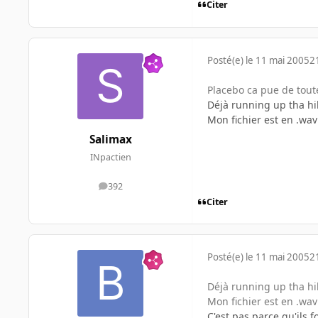
Citer
Posté(e)
le 11 mai 2005
2
Placebo ca pue de tout
Déjà running up tha hil
Mon fichier est en .wav
Salimax
INpactien
392
messages
Citer
Posté(e)
le 11 mai 2005
2
Déjà running up tha hil
Mon fichier est en .wav
C'est pas parce qu'ils 