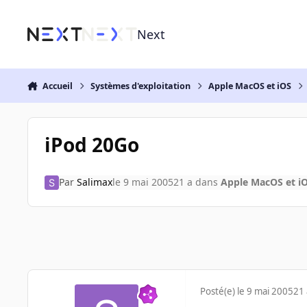
Aller au contenu
Next
Accueil
Systèmes d'exploitation
Apple MacOS et iOS
iPod 20Go
Par
Salimax
le 9 mai 2005
21 a
dans
Apple MacOS et i
Posté(e)
le 9 mai 2005
21 