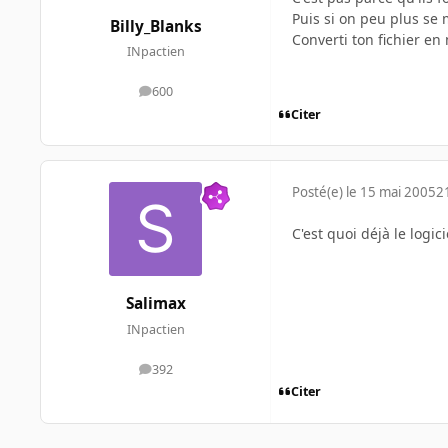
Puis si on peu plus s
Billy_Blanks
Converti ton fichier en
INpactien
600
messages
Citer
Posté(e)
le 15 mai 2005
2
C'est quoi déjà le logic
Salimax
INpactien
392
messages
Citer