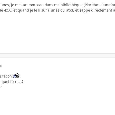
iTunes, je met un morceau dans ma bibliothèque (Placebo - Running
de 4:56, et quand je le li sur iTunes ou iPod, et zappe directement 
a
te facon
s quel format?
 ?