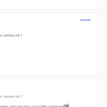
AUTEUR
uoi comme zik ?
uoi comme zik ?
stones c'est pas pour ca qu'elle cartonne