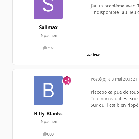
J'ai un problème avec 
"Indisponible" au lieu 
Salimax
INpactien
392
messages
Citer
Posté(e)
le 9 mai 2005
21 
Placebo ca pue de tou
Ton morceau il est sou
Sur qu'il est bien rippé
Billy_Blanks
INpactien
600
messages