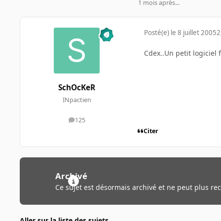
1 mois après...
Posté(e)
le 8 juillet 2005
2
Cdex..Un petit logiciel 
SchOcKeR
INpactien
125
messages
Citer
Archivé
Ce sujet est désormais archivé et ne peut plus re
Aller sur la liste des sujets