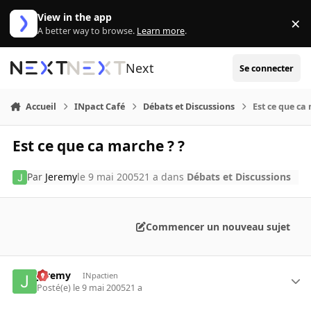
Aller au contenu
View in the app
×
Di
A better way to browse.
Learn more
.
Next
Se connecter
Accueil
INpact Café
Débats et Discussions
Est ce que ca
Est ce que ca marche ? ?
Par
Jeremy
le 9 mai 2005
21 a
dans
Débats et Discussions
Commencer un nouveau sujet
Jeremy
INpactien
Posté(e)
le 9 mai 2005
21 a