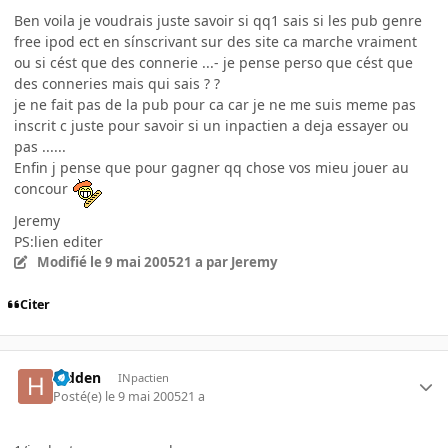
Ben voila je voudrais juste savoir si qq1 sais si les pub genre
free ipod ect en sínscrivant sur des site ca marche vraiment
ou si cést que des connerie ...- je pense perso que cést que
des conneries mais qui sais ? ?
je ne fait pas de la pub pour ca car je ne me suis meme pas
inscrit c juste pour savoir si un inpactien a deja essayer ou
pas ......
Enfin j pense que pour gagner qq chose vos mieu jouer au
concour
Jeremy
PS:lien editer
Modifié
le 9 mai 2005
21 a
par Jeremy
Citer
hidden
INpactien
Posté(e)
le 9 mai 2005
21 a