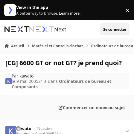
Aller au contenu
View in the app
×
Di
A better way to browse.
Learn more
.
Next
Se connecter
Accueil
Matériel et Conseils d'achat
Ordinateurs de bureau
[CG] 6600 GT or not GT? je prend quoi?
Par
kawato
le 9 mai 2005
21 a
dans
Ordinateurs de bureau et
Composants
Commencer un nouveau sujet
kawato
INpactien
Posté(e)
le 9 mai 2005
21 a