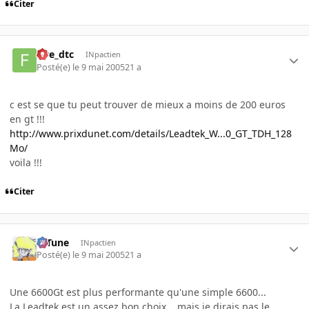
Citer
five_dtc
INpactien
Posté(e)
le 9 mai 2005
21 a
c est se que tu peut trouver de mieux a moins de 200 euros
en gt !!!
http://www.prixdunet.com/details/Leadtek_W...0_GT_TDH_128
Mo/
voila !!!
Citer
D-Tune
INpactien
Posté(e)
le 9 mai 2005
21 a
Une 6600Gt est plus performante qu'une simple 6600...
La Leadtek est un assez bon choix... mais je dirais pas le