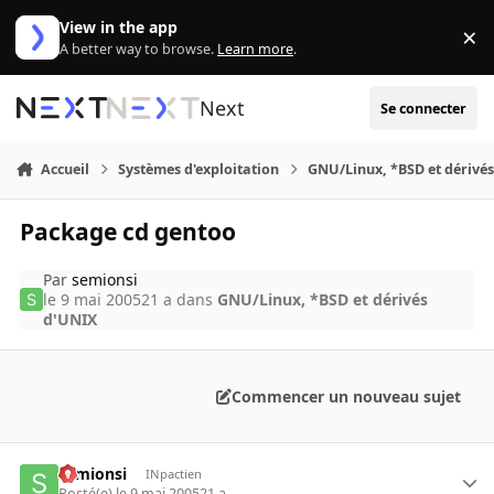
Aller au contenu
View in the app
×
Di
A better way to browse.
Learn more
.
Next
Se connecter
Accueil
Systèmes d'exploitation
GNU/Linux, *BSD et dérivé
Package cd gentoo
Par
semionsi
le 9 mai 2005
21 a
dans
GNU/Linux, *BSD et dérivés
d'UNIX
Commencer un nouveau sujet
semionsi
INpactien
Posté(e)
le 9 mai 2005
21 a