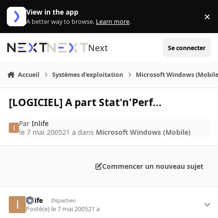
Aller au contenu
View in the app
×
Di
A better way to browse.
Learn more
.
Next
Se connecter
Accueil
Systèmes d'exploitation
Microsoft Windows (Mobile
[LOGICIEL] A part Stat'n'Perf...
Par
Inlife
le 7 mai 2005
21 a
dans
Microsoft Windows (Mobile)
Commencer un nouveau sujet
Inlife
INpactien
Posté(e)
le 7 mai 2005
21 a