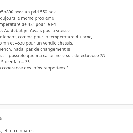
 p5p800 avec un p4d 550 box.
 toujours le meme probleme .
mperature de 48° pour le P4
e. Au debut je n'avais pas la vitesse
intenant, comme pour la temperature du proc,
t/mn et 4530 pour un ventilo chassis.
bench, nada, pas de changement !!!
st-il possible que ma carte mere soit defectueuse ???
t Speedfan 4.23.
 coherence des infos rapportees ?
a
s, et tu compares..