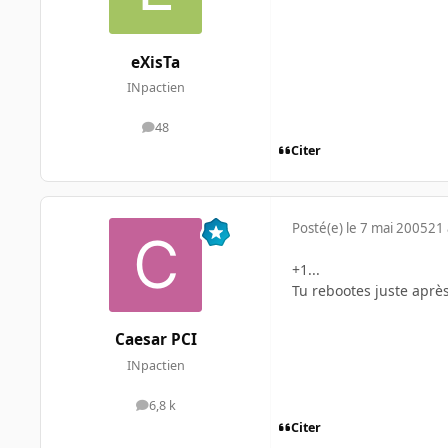
eXisTa
INpactien
48
messages
Citer
Posté(e)
le 7 mai 2005
21 
+1...
Tu rebootes juste aprè
Caesar PCI
INpactien
6,8 k
messages
Citer