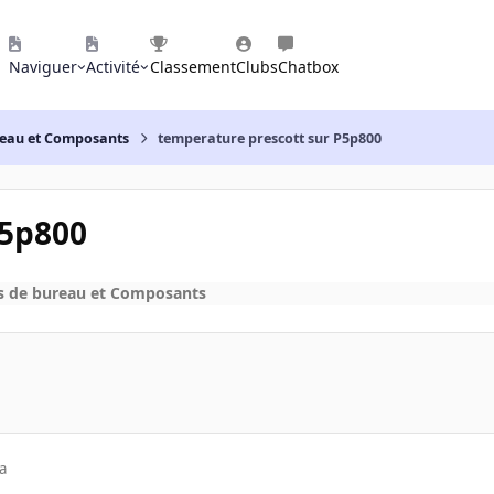
Naviguer
Activité
Classement
Clubs
Chatbox
reau et Composants
temperature prescott sur P5p800
P5p800
s de bureau et Composants
a