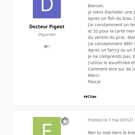
Bonsoir,
je viens d'acheter une
Apres un flsh du bios,
J'ai constamment un te
Docteur Pigeot
et 32 pour la carte mer
INpactien
du ventilo du proc. Ma
j'ai constamment 4891 
1
messages
Apres un farcry ou un 
Je ne comprends pas. E
J'utilise le AsusProbe e
Comment etre sur de la
Merci
Pascal
Citer
Posté(e)
le 7 mai 2005
21 
Ben tu look dans le bio