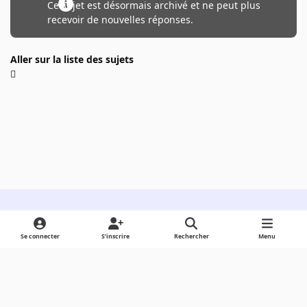
Ce sujet est désormais archivé et ne peut plus
recevoir de nouvelles réponses.
Aller sur la liste des sujets
Light Mode
Dark Mode
System Preference
Se connecter
S’inscrire
Rechercher
Menu
Langue
Cookies
Powered by
Invision Community