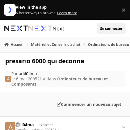
Aller au contenu
View in the app
×
Di
A better way to browse.
Learn more
.
Next
Se connecter
Accueil
Matériel et Conseils d'achat
Ordinateurs de bureau
presario 6000 qui deconne
Par
adil04ma
le 6 mai 2005
21 a
dans
Ordinateurs de bureau et
Composants
Commencer un nouveau sujet
adil04ma
INpactien
Posté(e)
le 6 mai 2005
21 a