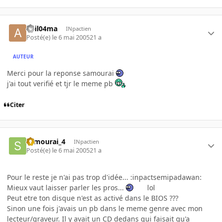
adil04ma
INpactien
Posté(e)
le 6 mai 2005
21 a
AUTEUR
Merci pour la reponse samourai
j'ai tout verifié et tjr le meme pb
Citer
samourai_4
INpactien
Posté(e)
le 6 mai 2005
21 a
Pour le reste je n'ai pas trop d'idée... :inpactsemipadawan:
Mieux vaut laisser parler les pros...
lol
Peut etre ton disque n'est as activé dans le BIOS ???
Sinon une fois j'avais un pb dans le meme genre avec mon
lecteur/graveur. Il y avait un CD dedans qui faisait qu'a