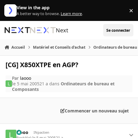
Aller au contenu
View in the app
×
Di
A better way to browse.
Learn more
.
Next
Se connecter
Accueil
Matériel et Conseils d'achat
Ordinateurs de bureau
[CG] X850XTPE en AGP?
Par
laooo
le 5 mai 2005
21 a
dans
Ordinateurs de bureau et
Composants
Commencer un nouveau sujet
laooo
INpactien
Posté(e)
le 5 mai 2005
21 a