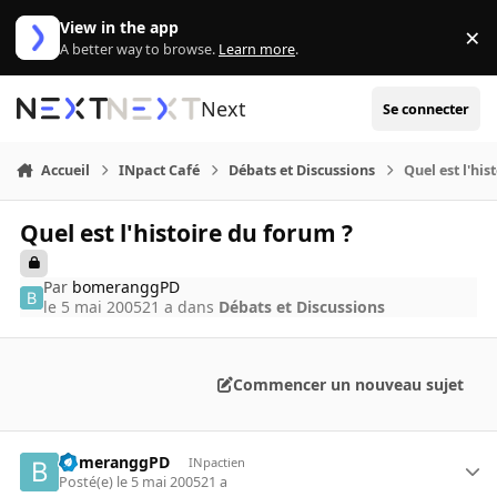
Aller au contenu
View in the app
×
Di
A better way to browse.
Learn more
.
Next
Se connecter
Accueil
INpact Café
Débats et Discussions
Quel est l'his
Quel est l'histoire du forum ?
Par
bomeranggPD
le 5 mai 2005
21 a
dans
Débats et Discussions
Commencer un nouveau sujet
bomeranggPD
INpactien
Posté(e)
le 5 mai 2005
21 a