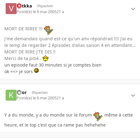
votkka
INpactien
Posté(e)
le 6 mai 2005
21 a
MORT DE RIREE !!!
J'me demandais quand est-ce qu'un ami répondrait !!!! J'ai eu
le temp de regarder 2 épisodes d'alias saison 4 en attendant...
MORT DE RIRE J'TE DIS !!
Merci de ta pitié..
un episode faut 30 minutes si je comptes bien
ok ==> je sors
kaor
INpactien
Posté(e)
le 6 mai 2005
21 a
Y a du monde, y a du monde sur le forum
même à cette
heure, et le top c'est que ca rame pas hehehehe