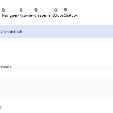
Naviguer
Activité
Classement
Clubs
Chatbox
 Chan en Flash
ussions
a