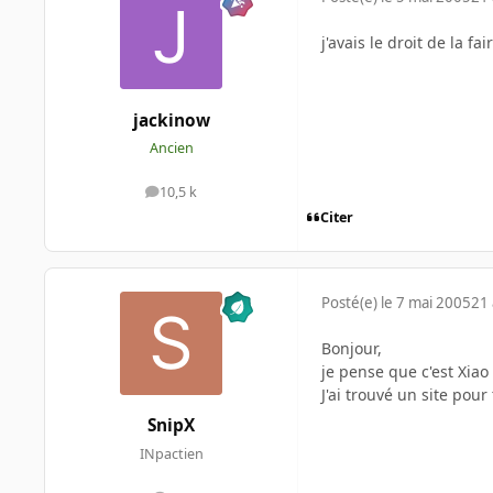
j'avais le droit de la 
jackinow
Ancien
10,5 k
messages
Citer
Posté(e)
le 7 mai 2005
21 
Bonjour,
je pense que c'est Xiao
J'ai trouvé un site pour t
SnipX
INpactien