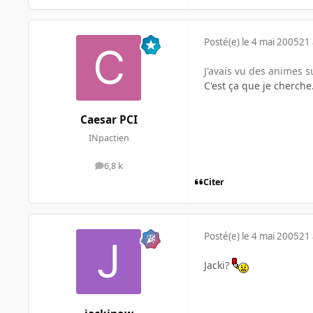
Posté(e)
le 4 mai 2005
21 
J'avais vu des animes 
C'est ça que je cherche.
Caesar PCI
INpactien
6,8 k
messages
Citer
Posté(e)
le 4 mai 2005
21 
Jacki?