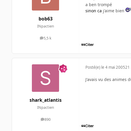
a ben trompé
sinon ca
j'aime bien
bob63
INpactien
5,5 k
messages
Citer
Posté(e)
le 4 mai 2005
21 
J'avais vu des animes 
shark_atlantis
INpactien
890
messages
Citer