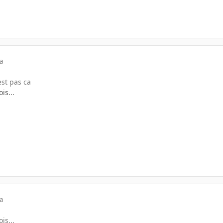
a
est pas ca
is...
a
is...