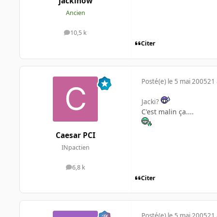
jackinow
Ancien
10,5 k
messages
Citer
Posté(e)
le 5 mai 2005
21 
Jacki?
C'est malin ça....
Caesar PCI
INpactien
6,8 k
messages
Citer
Posté(e)
le 5 mai 2005
21 