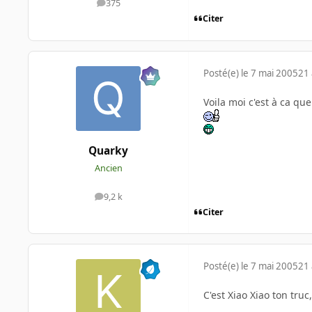
375
messages
Citer
Posté(e)
le 7 mai 2005
21 
Voila moi c'est à ca qu
Quarky
Ancien
9,2 k
messages
Citer
Posté(e)
le 7 mai 2005
21 
C'est Xiao Xiao ton truc