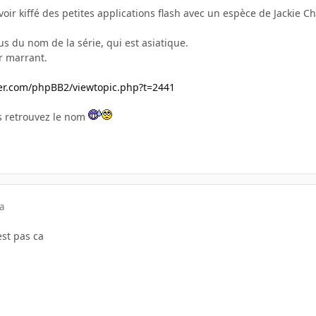
voir kiffé des petites applications flash avec un espèce de Jackie 
s du nom de la série, qui est asiatique.
r marrant.
er.com/phpBB2/viewtopic.php?t=2441
s retrouvez le nom
a
est pas ca