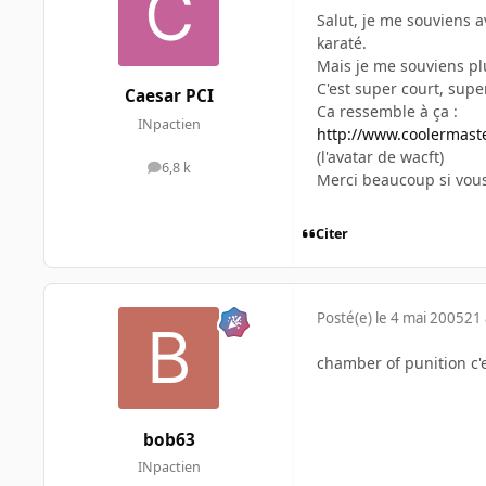
Salut, je me souviens a
karaté.
Mais je me souviens plu
C'est super court, supe
Caesar PCI
Ca ressemble à ça :
INpactien
http://www.coolermast
(l'avatar de wacft)
6,8 k
messages
Merci beaucoup si vou
Citer
Posté(e)
le 4 mai 2005
21 
chamber of punition c'
bob63
INpactien