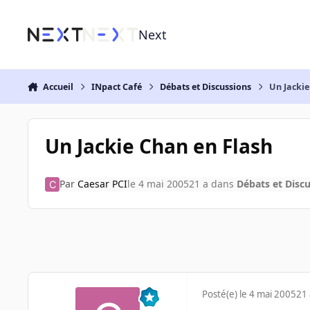
Aller au contenu
Next
Accueil
INpact Café
Débats et Discussions
Un Jackie
Un Jackie Chan en Flash
Par
Caesar PCI
le 4 mai 2005
21 a
dans
Débats et Disc
Posté(e)
le 4 mai 2005
21 