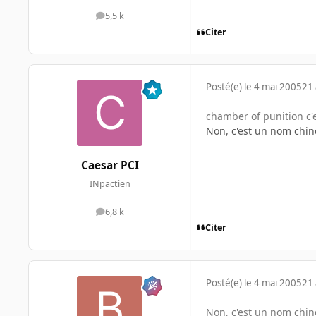
5,5 k
messages
Citer
Posté(e)
le 4 mai 2005
21 
chamber of punition c'
Non, c'est un nom chino
Caesar PCI
INpactien
6,8 k
messages
Citer
Posté(e)
le 4 mai 2005
21 
Non, c'est un nom chino