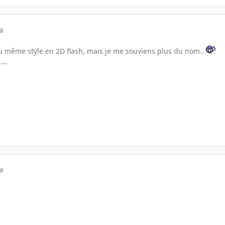
a
su même style en 2D flash, mais je me souviens plus du nom..
...
a