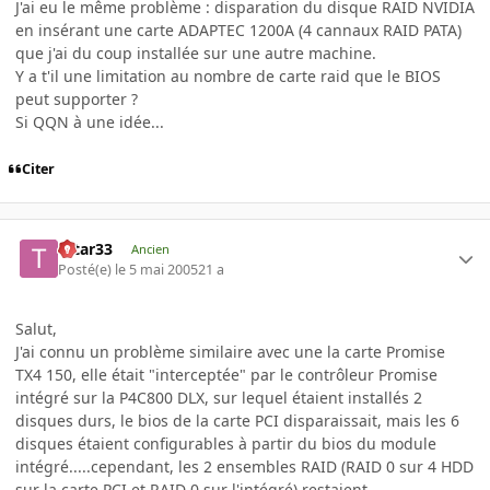
J'ai eu le même problème : disparation du disque RAID NVIDIA
en insérant une carte ADAPTEC 1200A (4 cannaux RAID PATA)
que j'ai du coup installée sur une autre machine.
Y a t'il une limitation au nombre de carte raid que le BIOS
peut supporter ?
Si QQN à une idée...
Citer
tatar33
Ancien
Posté(e)
le 5 mai 2005
21 a
Salut,
J'ai connu un problème similaire avec une la carte Promise
TX4 150, elle était "interceptée" par le contrôleur Promise
intégré sur la P4C800 DLX, sur lequel étaient installés 2
disques durs, le bios de la carte PCI disparaissait, mais les 6
disques étaient configurables à partir du bios du module
intégré.....cependant, les 2 ensembles RAID (RAID 0 sur 4 HDD
sur la carte PCI et RAID 0 sur l'intégré) restaient