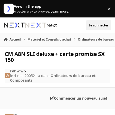
Aller au contenu
View in the app
×
Di
A better way to browse.
Learn more
.
Next
Se connecter
Accueil
Matériel et Conseils d'achat
Ordinateurs de bureau
CM A8N SLI deluxe + carte promise SX
150
Par
wiwix
le 4 mai 2005
21 a
dans
Ordinateurs de bureau et
Composants
Commencer un nouveau sujet