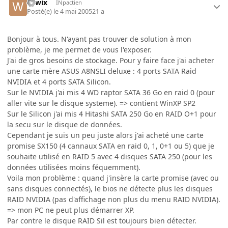
wiwix
INpactien
Posté(e)
le 4 mai 2005
21 a
Bonjour à tous. N'ayant pas trouver de solution à mon
problème, je me permet de vous l'exposer.
J'ai de gros besoins de stockage. Pour y faire face j'ai acheter
une carte mère ASUS A8NSLI deluxe : 4 ports SATA Raid
NVIDIA et 4 ports SATA Silicon.
Sur le NVIDIA j'ai mis 4 WD raptor SATA 36 Go en raid 0 (pour
aller vite sur le disque systeme). => contient WinXP SP2
Sur le Silicon j'ai mis 4 Hitashi SATA 250 Go en RAID O+1 pour
la secu sur le disque de données.
Cependant je suis un peu juste alors j'ai acheté une carte
promise SX150 (4 cannaux SATA en raid 0, 1, 0+1 ou 5) que je
souhaite utilisé en RAID 5 avec 4 disques SATA 250 (pour les
données utilisées moins féquemment).
Voila mon problème : quand j'insère la carte promise (avec ou
sans disques connectés), le bios ne détecte plus les disques
RAID NVIDIA (pas d'affichage non plus du menu RAID NVIDIA).
=> mon PC ne peut plus démarrer XP.
Par contre le disque RAID Sil est toujours bien détecter.