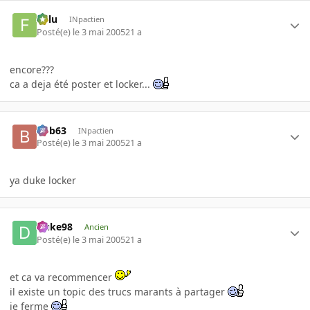
Fulu
INpactien
Posté(e)
le 3 mai 2005
21 a
encore???
ca a deja été poster et locker...
bob63
INpactien
Posté(e)
le 3 mai 2005
21 a
ya duke locker
Duke98
Ancien
Posté(e)
le 3 mai 2005
21 a
et ca va recommencer
il existe un topic des trucs marants à partager
je ferme