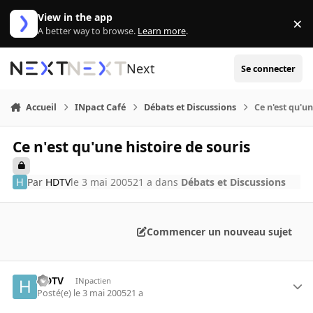
Aller au contenu
View in the app
×
Di
A better way to browse.
Learn more
.
Next
Se connecter
Accueil
INpact Café
Débats et Discussions
Ce n'est qu'un
Ce n'est qu'une histoire de souris
Par
HDTV
le 3 mai 2005
21 a
dans
Débats et Discussions
Commencer un nouveau sujet
HDTV
INpactien
Posté(e)
le 3 mai 2005
21 a