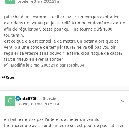
Posté(e)
le 3 mai 2005
21 a
J'ai acheté un Textorm DB-Killer TM12 120mm (en aspiration
d'air dans un Sonata) et je l'ai relié à un potentiomètre externe
afin de réguler sa vitesse pour qu'il ne tourne qu'à 1000
tours/min.
est ce que ela est conseillé de mettre un potar alors que ce
ventilo a une sonde de température? ne va t-il pas vouloir
réguler sa vitesse sans pouvoir le faire, d'ou risque de casse?
faut il mieux enlever la sonde?
Modifié
le 3 mai 2005
21 a
par steph034
Citer
gandalf76fr
INpactien
Posté(e)
le 3 mai 2005
21 a
en fait je ne vois pas l'interet d'acheter un ventilo
thermorégulé avec sonde integré si c'est pour ne pas l'utiliser