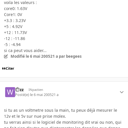
voila les valeurs :
core0: 1.63V
Core1: 0V
+3.3 : 3.23V
+5 : 4.92V
+12 : 11.73V
-12 : -11.86
-5 : -4.94
si ca peut vous aider...
Modifié
le 6 mai 2005
21 a
par beegees
Citer
wizz
INpactien
Posté(e)
le 6 mai 2005
21 a
si tu as un voltmetre sous la main, tu peux déjà mesurer le
12v et le 5v sur nue prise molex.
tu verras ainsi si le logiciel de monitoring dit vrai ou non, qui