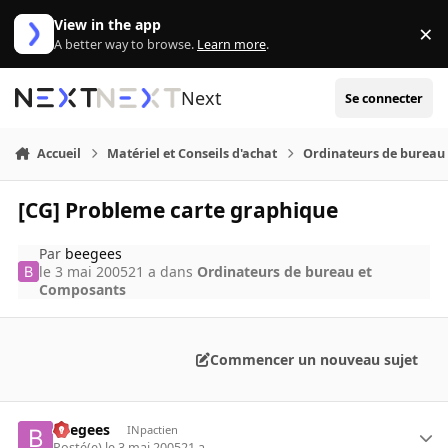
Aller au contenu
View in the app
×
Di
A better way to browse.
Learn more
.
Next
Se connecter
Accueil
Matériel et Conseils d'achat
Ordinateurs de bureau
[CG] Probleme carte graphique
Par
beegees
le 3 mai 2005
21 a
dans
Ordinateurs de bureau et
Composants
Commencer un nouveau sujet
beegees
INpactien
Posté(e)
le 3 mai 2005
21 a