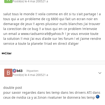
Posté(e)
le 4 mai 2005
21 a
salut tous le monde !! voila comme en dit si tu s'ait partage ! a
tous qui a un probleme de cg 6800 qui fait un ecran noir en
demarage de jeux !! apres plusieur nuits blanches j'ai trouver
la corection de ce bug !! a tous qui en ce problem !m'envoie
un email a www.riadsamira9@yahoo.fr ! je vous envoie toute
la solution !! moi j'ai eus d'aide sur les forum ! et j'aime rendre
service a toute la planete !!riad en direct d'alger
Citer
bob63
INpactien
Posté(e)
le 4 mai 2005
21 a
double post
pour savoir regardes dans tes temp dans les drivers ATI dans
ceux de nvidia ca y ai.Sinon rivatuner te donnera les temp