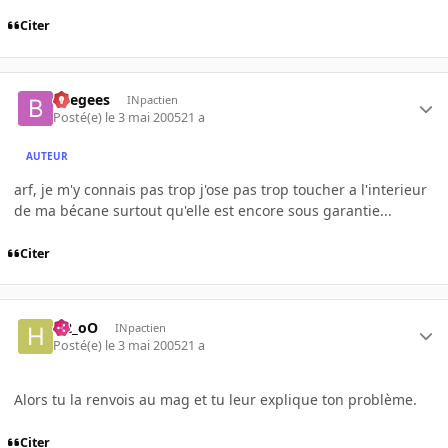
Citer
beegees
INpactien
Posté(e)
le 3 mai 2005
21 a
AUTEUR
arf, je m'y connais pas trop j'ose pas trop toucher a l'interieur
de ma bécane surtout qu'elle est encore sous garantie...
Citer
H2_oO
INpactien
Posté(e)
le 3 mai 2005
21 a
Alors tu la renvois au mag et tu leur explique ton problème.
Citer