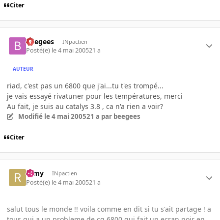
Citer
beegees
INpactien
Posté(e)
le 4 mai 2005
21 a
AUTEUR
riad, c'est pas un 6800 que j'ai...tu t'es trompé...
je vais essayé rivatuner pour les températures, merci
Au fait, je suis au catalys 3.8 , ca n'a rien a voir?
Modifié
le 4 mai 2005
21 a
par beegees
Citer
ramy
INpactien
Posté(e)
le 4 mai 2005
21 a
salut tous le monde !! voila comme en dit si tu s'ait partage ! a
tous qui a un probleme de cg 6800 qui fait un ecran noir en