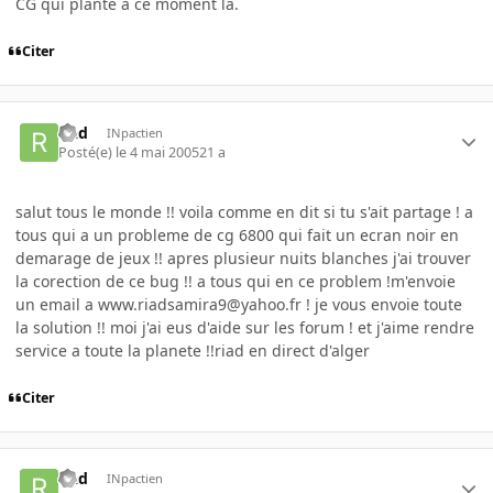
CG qui plante a ce moment la.
Citer
riad
INpactien
Posté(e)
le 4 mai 2005
21 a
salut tous le monde !! voila comme en dit si tu s'ait partage ! a
tous qui a un probleme de cg 6800 qui fait un ecran noir en
demarage de jeux !! apres plusieur nuits blanches j'ai trouver
la corection de ce bug !! a tous qui en ce problem !m'envoie
un email a www.riadsamira9@yahoo.fr ! je vous envoie toute
la solution !! moi j'ai eus d'aide sur les forum ! et j'aime rendre
service a toute la planete !!riad en direct d'alger
Citer
riad
INpactien