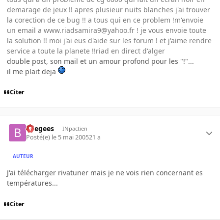
demarage de jeux !! apres plusieur nuits blanches j'ai trouver
la corection de ce bug !! a tous qui en ce problem !m'envoie
un email a www.riadsamira9@yahoo.fr ! je vous envoie toute
la solution !! moi j'ai eus d'aide sur les forum ! et j'aime rendre
service a toute la planete !!riad en direct d'alger
double post, son mail et un amour profond pour les "!"...
il me plait deja
Citer
beegees
INpactien
Posté(e)
le 5 mai 2005
21 a
AUTEUR
J'ai télécharger rivatuner mais je ne vois rien concernant es
températures...
Citer