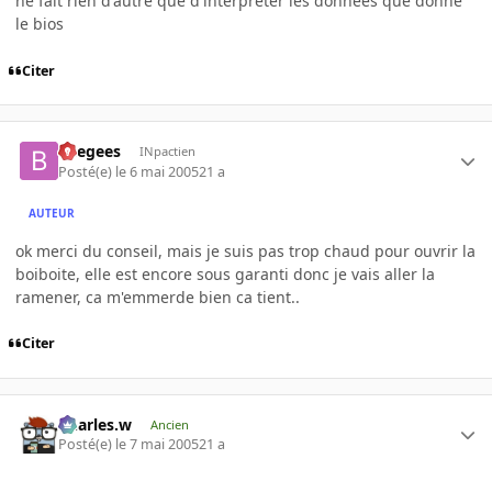
ne fait rien d'autre que d'interpreter les données que donne
le bios
Citer
beegees
INpactien
Posté(e)
le 6 mai 2005
21 a
AUTEUR
ok merci du conseil, mais je suis pas trop chaud pour ouvrir la
boiboite, elle est encore sous garanti donc je vais aller la
ramener, ca m'emmerde bien ca tient..
Citer
Charles.w
Ancien
Posté(e)
le 7 mai 2005
21 a