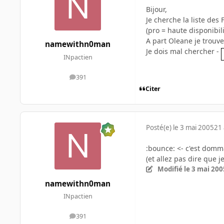
Bijour,
Je cherche la liste des
(pro = haute disponibil
A part Oleane je trouve 
namewithn0man
Je dois mal chercher -
INpactien
391
messages
Citer
Posté(e)
le 3 mai 2005
21 
:bounce: <- c'est domma
(et allez pas dire que je
Modifié
le 3 mai 200
namewithn0man
INpactien
391
messages