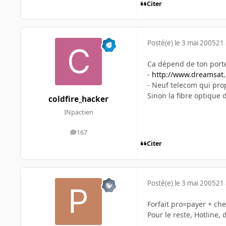
Citer
Posté(e)
le 3 mai 2005
21 
Ca dépend de ton porte 
-
http://www.dreamsat.
- Neuf telecom qui pro
Sinon la fibre optique d
coldfire_hacker
INpactien
167
messages
Citer
Posté(e)
le 3 mai 2005
21 
Forfait pro=payer + cher
Pour le reste, Hotline, de