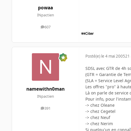
powaa
INpactien
607
messages
Citer
Posté(e)
le 4 mai 2005
21 
SDSL avec GTR de 4h so
(GTR = Garantie de Te
(SLA = Service Level A
Les offres "pro" à haute
namewithn0man
Là on parle de service c
INpactien
Pour info, pour l'instant
-> chez Oleane
391
messages
-> chez Cegetel
-> chez Neuf
-> chez Nerim
Si quelqu'un en connaît 