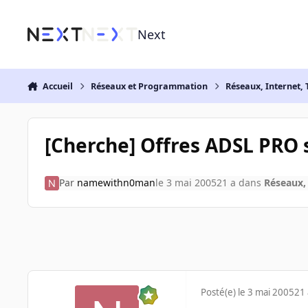
Aller au contenu
Next
Accueil
Réseaux et Programmation
Réseaux, Internet, 
[Cherche] Offres ADSL PRO 
Par
namewithn0man
le 3 mai 2005
21 a
dans
Réseaux, 
Posté(e)
le 3 mai 2005
21 