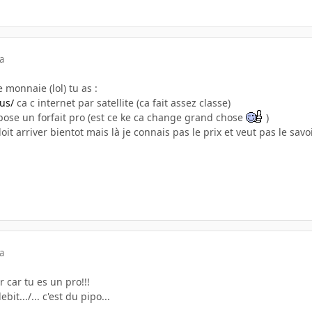
a
monnaie (lol) tu as :
us/
ca c internet par satellite (ca fait assez classe)
pose un forfait pro (est ce ke ca change grand chose
)
oit arriver bientot mais là je connais pas le prix et veut pas le savo
a
 car tu es un pro!!!
bit.../... c'est du pipo...