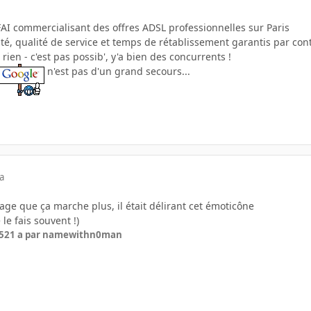
 FAI commercialisant des offres ADSL professionnelles sur Paris
ité, qualité de service et temps de rétablissement garantis par con
rien - c'est pas possib', y'a bien des concurrents !
n'est pas d'un grand secours...
a
ge que ça marche plus, il était délirant cet émoticône
 le fais souvent !)
5
21 a
par namewithn0man