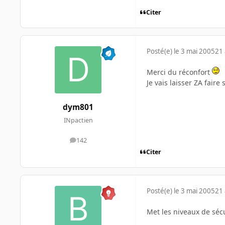
Citer
Posté(e)
le 3 mai 2005
21 
Merci du réconfort
Je vais laisser ZA fair
dym801
INpactien
142
messages
Citer
Posté(e)
le 3 mai 2005
21 
Met les niveaux de sécu