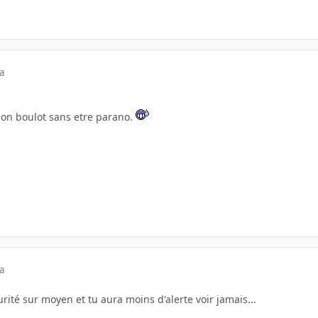
a
e son boulot sans etre parano.
a
rité sur moyen et tu aura moins d'alerte voir jamais...