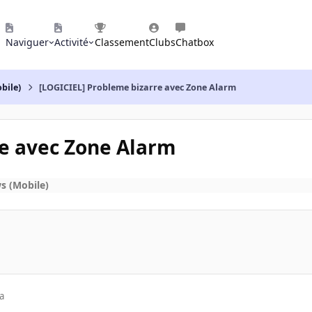
Naviguer
Activité
Classement
Clubs
Chatbox
bile)
[LOGICIEL] Probleme bizarre avec Zone Alarm
re avec Zone Alarm
s (Mobile)
a