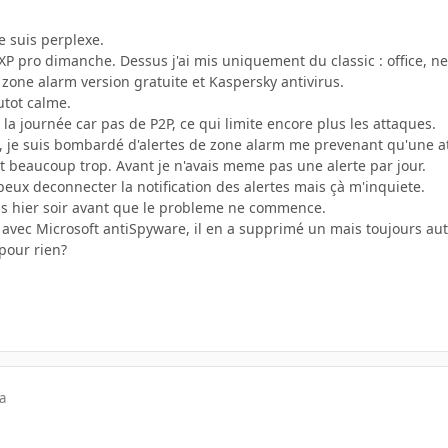
Je suis perplexe.
 XP pro dimanche. Dessus j'ai mis uniquement du classic : office, 
 zone alarm version gratuite et Kaspersky antivirus.
utot calme.
 la journée car pas de P2P, ce qui limite encore plus les attaques.
t, je suis bombardé d'alertes de zone alarm me prevenant qu'une a
t beaucoup trop. Avant je n'avais meme pas une alerte par jour.
 peux deconnecter la notification des alertes mais çà m'inquiete.
irus hier soir avant que le probleme ne commence.
di avec Microsoft antiSpyware, il en a supprimé un mais toujours auta
pour rien?
a