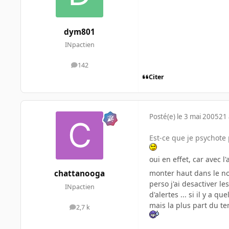
dym801
INpactien
142
messages
Citer
Posté(e)
le 3 mai 2005
21 
Est-ce que je psychote 
oui en effet, car avec l
monter haut dans le no
chattanooga
perso j'ai desactiver l
INpactien
d'alertes ... si il y a 
mais la plus part du te
2,7 k
messages