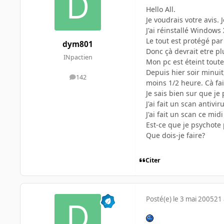
Hello All.
Je voudrais votre avis. 
J'ai réinstallé Windows
Le tout est protégé par
dym801
Donc çà devrait etre pl
INpactien
Mon pc est éteint toute
Depuis hier soir minui
142
messages
moins 1/2 heure. Cà fai
Je sais bien sur que je
J'ai fait un scan antiv
J'ai fait un scan ce mi
Est-ce que je psychote 
Que dois-je faire?
Citer
Posté(e)
le 3 mai 2005
21 