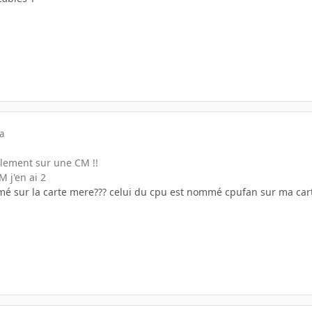
a
lement sur une CM !!
 j'en ai 2
é sur la carte mere??? celui du cpu est nommé cpufan sur ma ca