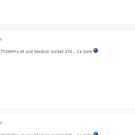
a
K7T266Pro et une Medion socket 370... Ca date
a