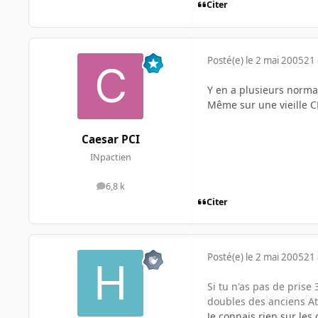
Citer
Posté(e)
le 2 mai 2005
21 
Y en a plusieurs norma
Même sur une vieille CM
Caesar PCI
INpactien
6,8 k
messages
Citer
Posté(e)
le 2 mai 2005
21 
Si tu n'as pas de prise 
doubles des anciens Ath
Je connais rien sur les 