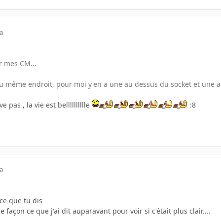
a
ur mes CM...
 au même endroit, pour moi y'en a une au dessus du socket et une aut
 pas , la vie est belllllllllle
:8
a
ce que tu dis
e façon ce que j'ai dit auparavant pour voir si c'était plus clair....