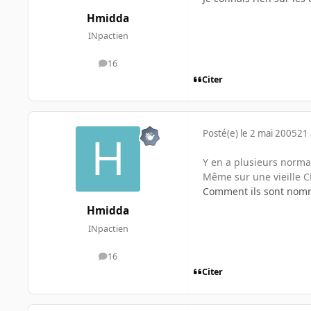
Hmidda
INpactien
16
messages
Citer
Posté(e)
le 2 mai 2005
21 
Y en a plusieurs norma
Même sur une vieille CM
Comment ils sont nomm
Hmidda
INpactien
16
messages
Citer