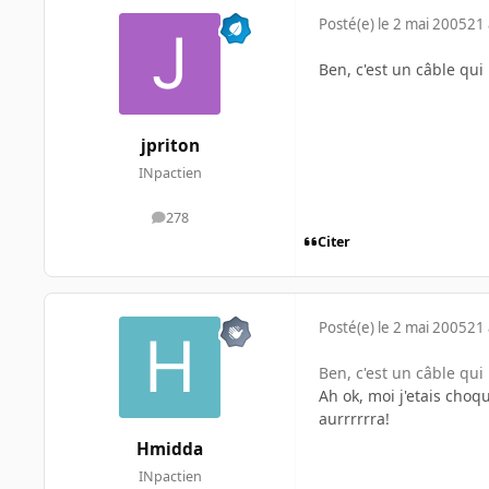
Posté(e)
le 2 mai 2005
21 
Ben, c'est un câble qui
jpriton
INpactien
278
messages
Citer
Posté(e)
le 2 mai 2005
21 
Ben, c'est un câble qui
Ah ok, moi j'etais choqu
aurrrrrra!
Hmidda
INpactien