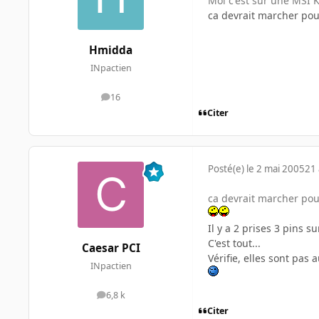
Moi c'est sur une MSI 
ca devrait marcher pour
Hmidda
INpactien
16
messages
Citer
Posté(e)
le 2 mai 2005
21 
ca devrait marcher pour
Il y a 2 prises 3 pins s
C'est tout...
Caesar PCI
Vérifie, elles sont pas
INpactien
6,8 k
messages
Citer