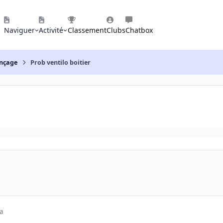
Naviguer
Activité
Classement
Clubs
Chatbox
nçage
Prob ventilo boitier
a