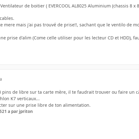
 Ventilateur de boitier ( EVERCOOL AL8025 Aluminium (chassis 8 x 8
cables.
te mere mais j'ai pas trouvé de prise!!, sachant que le ventilo de
une prise d'alim (Come celle utiliser pour les lecteur CD et HDD), fa
a
3 pins de libre sur ta carte mère, il te faudrait trouver ou faire un
lon K7 verticaux...
ter sur une prise libre de ton alimentation.
5
21 a
par jpriton