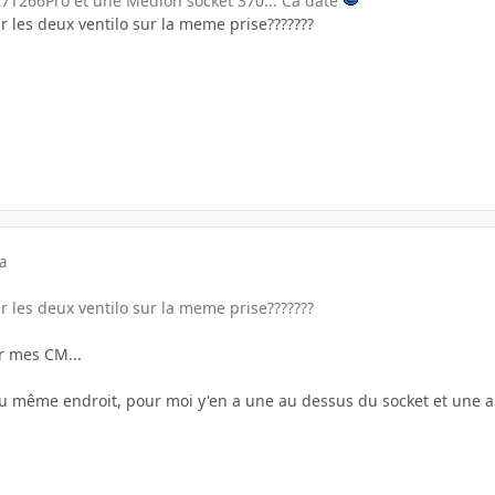
K7T266Pro et une Medion socket 370... Ca date
 les deux ventilo sur la meme prise???????
a
 les deux ventilo sur la meme prise???????
ur mes CM...
 au même endroit, pour moi y'en a une au dessus du socket et une aut