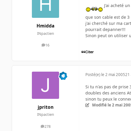
J'ai acheté un
que son cable est de 3 
j'ai cherché sur ma car
Hmidda
pourrait depanner!!!
INpactien
Sinon peut on utiliser 
16
messages
Citer
Posté(e)
le 2 mai 2005
21 
Si tu n'as pas de prise 
doubles des anciens Ath
sinon tu peux le connec
Modifié
le 2 mai 200
jpriton
INpactien
278
messages