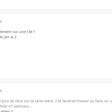
a
lement sur une CM !!
 j'en ai 2
a
3 pins de libre sur ta carte mère, il te faudrait trouver ou faire un
lon K7 verticaux...
cables Y