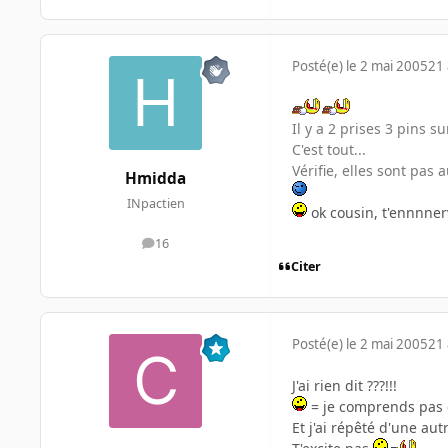
Posté(e)
le 2 mai 2005
21 
Il y a 2 prises 3 pins s
C'est tout...
Vérifie, elles sont pas
Hmidda
INpactien
ok cousin, t'ennnnerve
16
messages
Citer
Posté(e)
le 2 mai 2005
21 
J'ai rien dit ???!!!
= je comprends pas 
Et j'ai répêté d'une autr