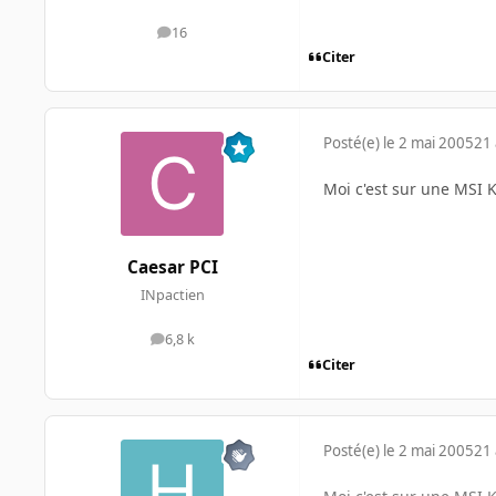
16
messages
Citer
Posté(e)
le 2 mai 2005
21 
Moi c'est sur une MSI 
Caesar PCI
INpactien
6,8 k
messages
Citer
Posté(e)
le 2 mai 2005
21 