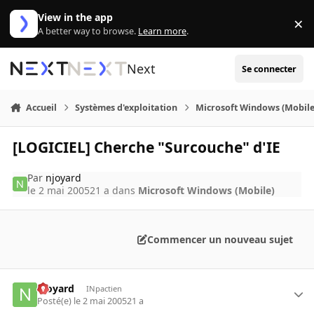
Aller au contenu
View in the app
×
Di
A better way to browse.
Learn more
.
Next
Se connecter
Accueil
Systèmes d'exploitation
Microsoft Windows (Mobile
[LOGICIEL] Cherche "Surcouche" d'IE
Par
njoyard
le 2 mai 2005
21 a
dans
Microsoft Windows (Mobile)
Commencer un nouveau sujet
njoyard
INpactien
Posté(e)
le 2 mai 2005
21 a