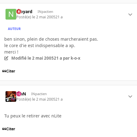
njoyard
INpactien
Posté(e)
le 2 mai 2005
21 a
AUTEUR
ben sinon, plein de choses marcheraient pas.
le core d'ie est indispensable a xp.
merci !
Modifié
le 2 mai 2005
21 a
par k-o-x
Citer
KiaN
INpactien
Posté(e)
le 2 mai 2005
21 a
Tu peux le retirer avec nLite
Citer