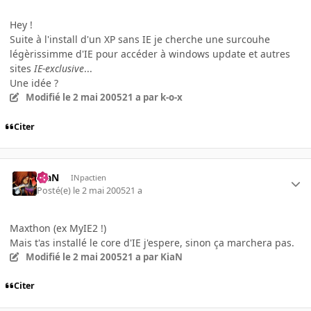
Hey !
Suite à l'install d'un XP sans IE je cherche une surcouhe
légèrissimme d'IE pour accéder à windows update et autres
sites
IE-exclusive
...
Une idée ?
Modifié
le 2 mai 2005
21 a
par k-o-x
Citer
KiaN
INpactien
Posté(e)
le 2 mai 2005
21 a
Maxthon (ex MyIE2 !)
Mais t'as installé le core d'IE j'espere, sinon ça marchera pas.
Modifié
le 2 mai 2005
21 a
par KiaN
Citer