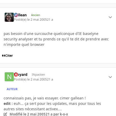
gallean
Ancien
Posté(e)
le 2 mai 2005
21 a
pas besoin d'une surcouche quelconque d'IE baselyne
security analyser et tu prends ce qu'il te dit de prendre avec
n'importe quel browser
Citer
njoyard
INpactien
Posté(e)
le 2 mai 2005
21 a
AUTEUR
connaissais pas, je vais essayer. cimer gallean !
edit :
euh... ça sert pour les updates, mais pour tous les
autres sites nécessitant activex....
Modifié
le 2 mai 2005
21 a
par k-o-x