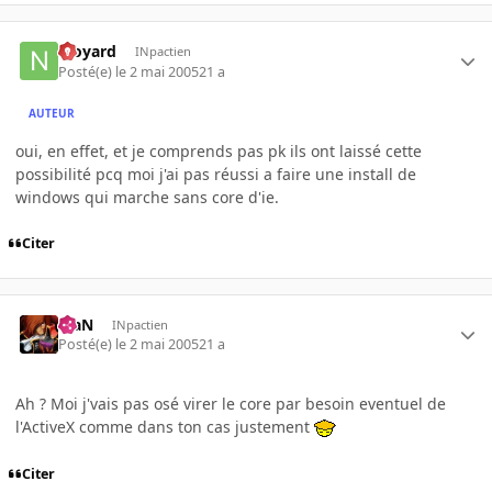
njoyard
INpactien
Posté(e)
le 2 mai 2005
21 a
AUTEUR
oui, en effet, et je comprends pas pk ils ont laissé cette
possibilité pcq moi j'ai pas réussi a faire une install de
windows qui marche sans core d'ie.
Citer
KiaN
INpactien
Posté(e)
le 2 mai 2005
21 a
Ah ? Moi j'vais pas osé virer le core par besoin eventuel de
l'ActiveX comme dans ton cas justement
Citer