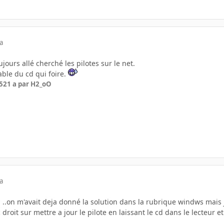
a
oujours allé cherché les pilotes sur le net.
able du cd qui foire.
5
21 a
par H2_oO
a
ti ..on m'avait deja donné la solution dans la rubrique windws mais j
c droit sur mettre a jour le pilote en laissant le cd dans le lecteur et 