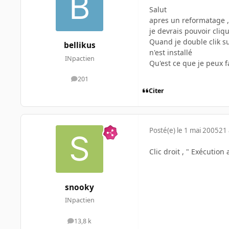
Salut
apres un reformatage , 
je devrais pouvoir cliqu
Quand je double clik su
bellikus
n'est installé
INpactien
Qu'est ce que je peux f
201
messages
Citer
Posté(e)
le 1 mai 2005
21 
Clic droit , " Exécution
snooky
INpactien
13,8 k
messages