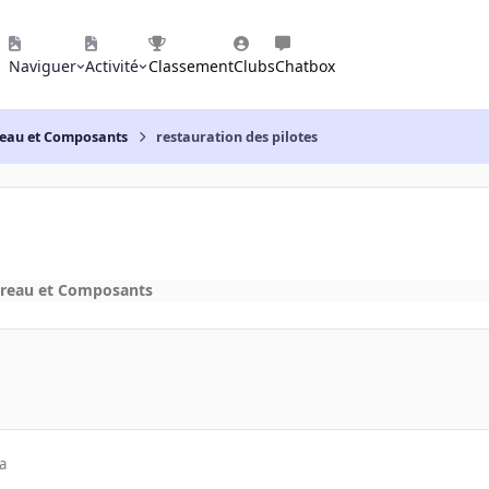
Naviguer
Activité
Classement
Clubs
Chatbox
reau et Composants
restauration des pilotes
ureau et Composants
a