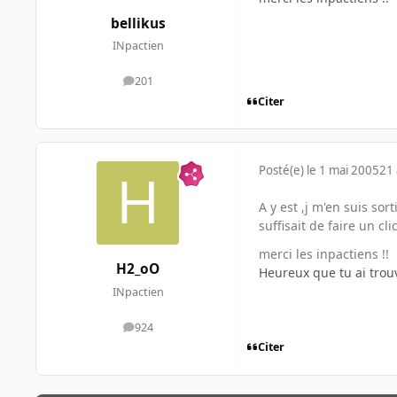
bellikus
INpactien
201
messages
Citer
Posté(e)
le 1 mai 2005
21 
A y est ,j m'en suis sor
suffisait de faire un cli
merci les inpactiens !!
H2_oO
Heureux que tu ai trou
INpactien
924
messages
Citer