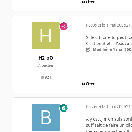
Citer
Posté(e)
le 1 mai 2005
21 
Si le cd foire tu peut t
C'est peut etre l'exucut
Modifié
le 1 mai 200
H2_oO
INpactien
924
messages
Citer
Posté(e)
le 1 mai 2005
21 
A y est ,j m'en suis sor
suffisait de faire un cli
merci les inpactiens !!