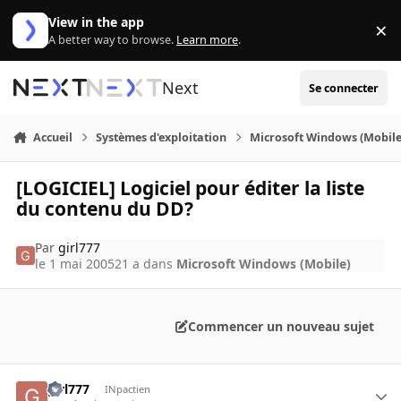
Aller au contenu
View in the app
×
Di
A better way to browse.
Learn more
.
Next
Se connecter
Accueil
Systèmes d'exploitation
Microsoft Windows (Mobile
[LOGICIEL] Logiciel pour éditer la liste
du contenu du DD?
Par
girl777
le 1 mai 2005
21 a
dans
Microsoft Windows (Mobile)
Commencer un nouveau sujet
girl777
INpactien