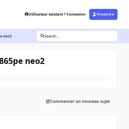
Utilisateur existant ? Connexion
S’inscrire
pe neo2
Search...
 865pe neo2
Commencer un nouveau sujet