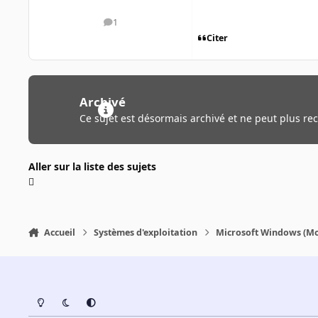
1
messages
Citer
Archivé
Ce sujet est désormais archivé et ne peut plus re
Aller sur la liste des sujets
Accueil
Systèmes d'exploitation
Microsoft Windows (Mo
Light Mode
Dark Mode
System Preference