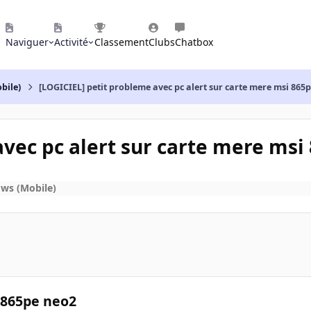
Naviguer
Activité
Classement
Clubs
Chatbox
bile)
[LOGICIEL] petit probleme avec pc alert sur carte mere msi 865
avec pc alert sur carte mere msi
ws (Mobile)
 865pe neo2