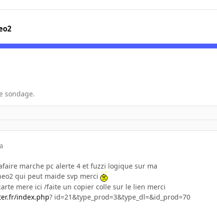
neo2
e sondage.
a
afaire marche pc alerte 4 et fuzzi logique sur ma
neo2 qui peut maide svp merci
rte mere ici /faite un copier colle sur le lien merci
er.fr/index.php
? id=21&type_prod=3&type_dl=&id_prod=70