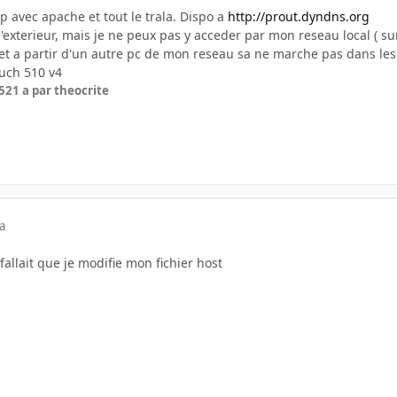
Xp avec apache et tout le trala. Dispo a
http://prout.dyndns.org
l'exterieur, mais je ne peux pas y acceder par mon reseau local ( s
 et a partir d'un autre pc de mon reseau sa ne marche pas dans les
ouch 510 v4
5
21 a
par theocrite
a
l fallait que je modifie mon fichier host