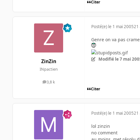
Citer
Posté(e)
le 1 mai 2005
21 
Genre on va pas crame
Modifié
le 7 mai 200
ZinZin
INpactien
3,8 k
messages
Citer
Posté(e)
le 1 mai 2005
21 
lol zinzin
no comment
au moins, met résolu da