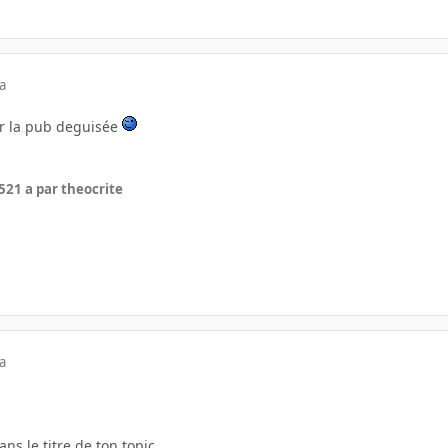
a
r la pub deguisée
5
21 a
par theocrite
a
ns le titre de ton topic