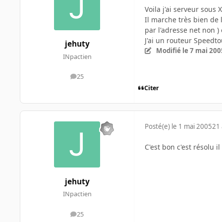
Voila j'ai serveur sous 
Il marche très bien de 
par l'adresse net non )
J'ai un routeur Speedt
jehuty
Modifié
le 7 mai 200
INpactien
25
messages
Citer
Posté(e)
le 1 mai 2005
21 
C'est bon c'est résolu i
jehuty
INpactien
25
messages