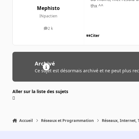
thx ^^
Mephisto
INpactien
2 k
messages
Citer
Archivé
Ce sujet est désormais archivé et ne peut plus re
Aller sur la liste des sujets
Accueil
Réseaux et Programmation
Réseaux, Internet, 