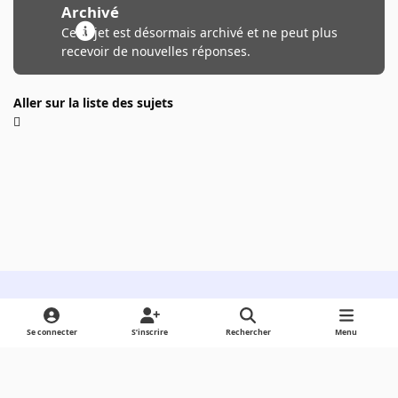
Archivé
Ce sujet est désormais archivé et ne peut plus
recevoir de nouvelles réponses.
Aller sur la liste des sujets
Light Mode
Dark Mode
System Preference
Se connecter
S’inscrire
Rechercher
Menu
Langue
Cookies
Powered by
Invision Community