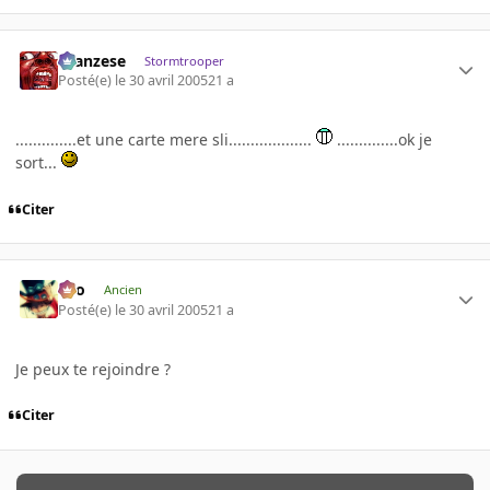
ilcanzese
Stormtrooper
Posté(e)
le 30 avril 2005
21 a
..............et une carte mere sli...................
..............ok je
sort...
Citer
eYo
Ancien
Posté(e)
le 30 avril 2005
21 a
Je peux te rejoindre ?
Citer