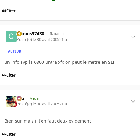
Citer
chinois97430
INpactien
Posté(e)
le 30 avril 2005
21 a
AUTEUR
un info svp la 6800 untra xfx on peut le metre en SLI
Citer
eYo
Ancien
Posté(e)
le 30 avril 2005
21 a
Bien sur, mais il t'en faut deux évidement
Citer