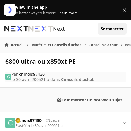
Aller au contenu
View in the app
×
Di
A better way to browse.
Learn more
.
Next
Se connecter
Accueil
Matériel et Conseils d'achat
Conseils d'achat
680
6800 ultra ou x850xt PE
Par
chinois97430
le 30 avril 2005
21 a
dans
Conseils d'achat
Commencer un nouveau sujet
chinois97430
INpactien
Posté(e)
le 30 avril 2005
21 a