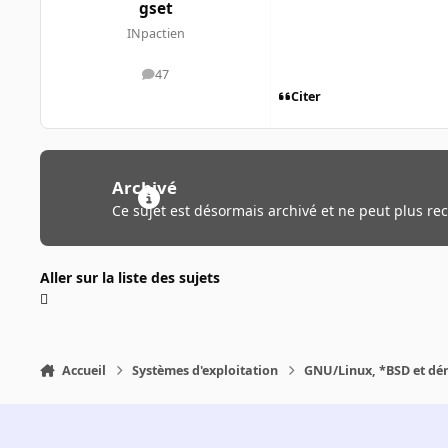
gset
INpactien
47
messages
Citer
Archivé
Ce sujet est désormais archivé et ne peut plus re
Aller sur la liste des sujets
Accueil
Systèmes d'exploitation
GNU/Linux, *BSD et dé