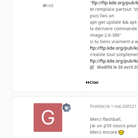
"
ftp://ftp.kde.org/pub/
168
messages
et remplace partout "st
puis fais un
apt-get update && apt-
la derniere commande t'
image-2.6-386"
si tu tiens vraiment a 
ftp://ftp.kde.org/pub/k
n'existe tout simplemen
ftp://ftp.kde.org/pub/k
Modifié
le 30 avril 
Citer
Posté(e)
le 1 mai 2005
21 
Merci flashball,
j'ai un p'tit soucis po
Merci encore