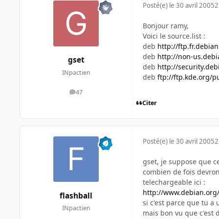
Posté(e)
le 30 avril 2005
2
Bonjour ramy,
Voici le source.list :
deb
http://ftp.fr.debia
deb
http://non-us.deb
gset
deb
http://security.deb
INpactien
deb
ftp://ftp.kde.org/
47
messages
Citer
Posté(e)
le 30 avril 2005
2
gset, je suppose que c
combien de fois devrons
telechargeable ici :
http://www.debian.org/
flashball
si c'est parce que tu a
INpactien
mais bon vu que c'est de