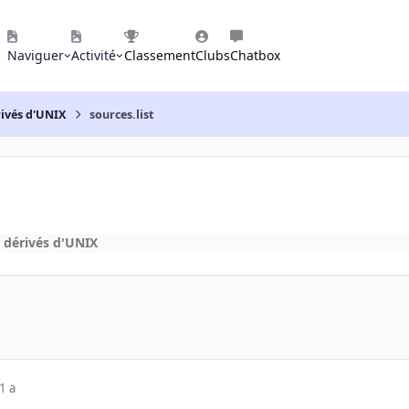
Naviguer
Activité
Classement
Clubs
Chatbox
rivés d'UNIX
sources.list
 dérivés d'UNIX
1 a