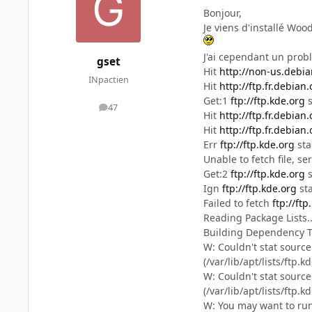
Bonjour,
Je viens d'installé Woo
J'ai cependant un prob
gset
Hit
http://non-us.debia
INpactien
Hit
http://ftp.fr.debian.
Get:1
ftp://ftp.kde.org
s
47
messages
Hit
http://ftp.fr.debian.
Hit
http://ftp.fr.debian.
Err
ftp://ftp.kde.org
sta
Unable to fetch file, ser
Get:2
ftp://ftp.kde.org
s
Ign
ftp://ftp.kde.org
st
Failed to fetch
ftp://ft
Reading Package Lists..
Building Dependency Tr
W: Couldn't stat source
(/var/lib/apt/lists/ftp
W: Couldn't stat source
(/var/lib/apt/lists/ftp
W: You may want to run