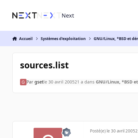
Aller au contenu
Next
Accueil
Systèmes d'exploitation
GNU/Linux, *BSD et dé
sources.list
Par
gset
le 30 avril 2005
21 a
dans
GNU/Linux, *BSD et
Posté(e)
le 30 avril 2005
2