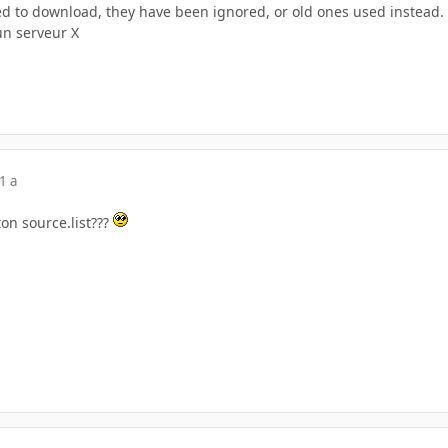
led to download, they have been ignored, or old ones used instead.
 un serveur X
1 a
on source.list???