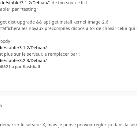
kde/stable/3.1.2/Debian/"
de ton source.list
able" par "testing"
get dist-upgrade && apt-get install kernel-image-2.6
affichera les noyaux precompiles dispos a toi de choisir celui qui co
woody :
de/stable/3.1.2/Debian/
t plus sur le serveur, a remplacer par :
de/stable/3.2.3/Debian/
2005
21 a
par flashball
a
ur démarrer le serveur X, mais je pense pouvoir régler ça dans la se