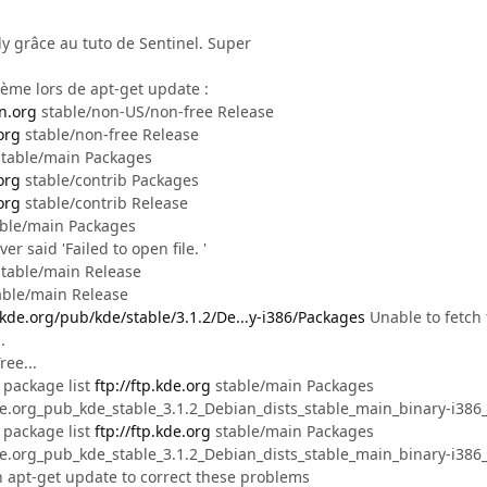
dy grâce au tuto de Sentinel. Super
lème lors de apt-get update :
n.org
stable/non-US/non-free Release
org
stable/non-free Release
table/main Packages
org
stable/contrib Packages
org
stable/contrib Release
ble/main Packages
ver said 'Failed to open file. '
table/main Release
able/main Release
p.kde.org/pub/kde/stable/3.1.2/De...y-i386/Packages
Unable to fetch fi
.
ee...
 package list
ftp://ftp.kde.org
stable/main Packages
.kde.org_pub_kde_stable_3.1.2_Debian_dists_stable_main_binary-i386_P
 package list
ftp://ftp.kde.org
stable/main Packages
.kde.org_pub_kde_stable_3.1.2_Debian_dists_stable_main_binary-i386_P
 apt-get update to correct these problems