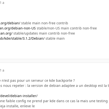
1 a
n.org/debian/
stable main non-free contrib
ian.org/debian-non-US
stable/non-US main contrib non-free
ian.org/
stable/updates main contrib non-free
pub/kde/stable/3.1.2/Debian/
stable main
1 a
e n'est pas pour un serveur ce kde backporte ?
 nous repeter : la version de debian adaptee a un desktop est la t
devel/debian-installer/
 une faible config ne prend par kde dans ce cas la mais une testing 
ja installe, enleve le