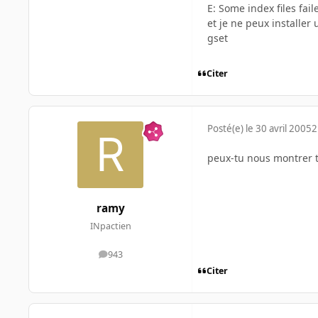
E: Some index files fai
et je ne peux installer
gset
Citer
Posté(e)
le 30 avril 2005
2
peux-tu nous montrer t
ramy
INpactien
943
messages
Citer