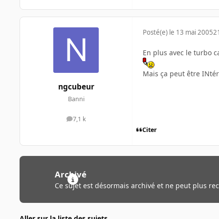
Posté(e)
le 13 mai 2005
2
En plus avec le turbo 
Mais ça peut être INtér
ngcubeur
Banni
7,1 k
messages
Citer
Archivé
Ce sujet est désormais archivé et ne peut plus re
Aller sur la liste des sujets