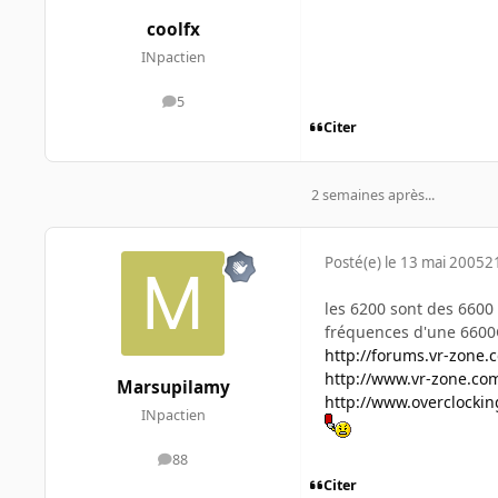
coolfx
INpactien
5
messages
Citer
2 semaines après...
Posté(e)
le 13 mai 2005
2
les 6200 sont des 6600 
fréquences d'une 6600GT
http://forums.vr-zone
http://www.vr-zone.co
Marsupilamy
http://www.overclocki
INpactien
88
messages
Citer