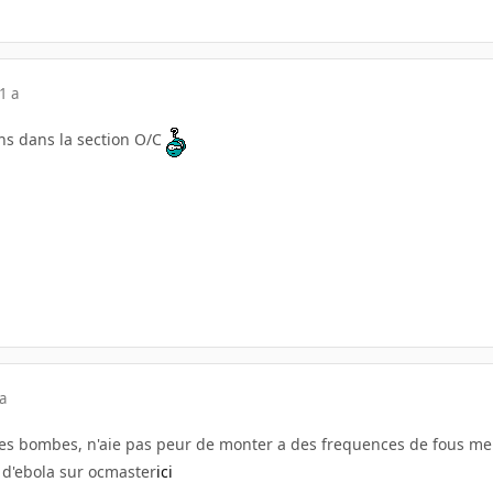
1 a
ans dans la section O/C
a
ites bombes, n'aie pas peur de monter a des frequences de fous 
c d'ebola sur ocmaster
ici