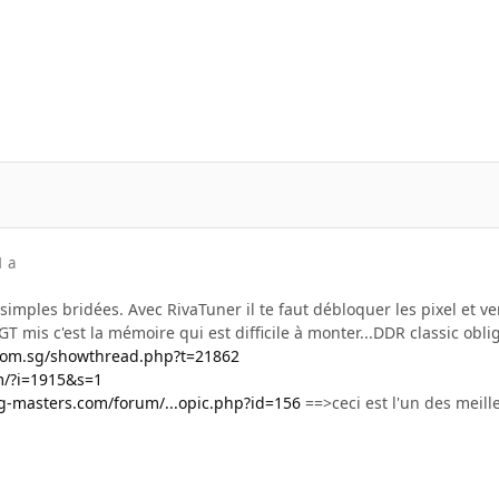
1 a
simples bridées. Avec RivaTuner il te faut débloquer les pixel et 
 mis c'est la mémoire qui est difficile à monter...DDR classic obl
.com.sg/showthread.php?t=21862
m/?i=1915&s=1
ng-masters.com/forum/...opic.php?id=156
==>ceci est l'un des meille