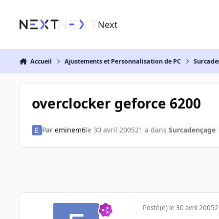
Aller au contenu
Next
Accueil
Ajustements et Personnalisation de PC
Surcade
overclocker geforce 6200
Par
eminem6
le 30 avril 2005
21 a
dans
Surcadençage
Posté(e)
le 30 avril 2005
2