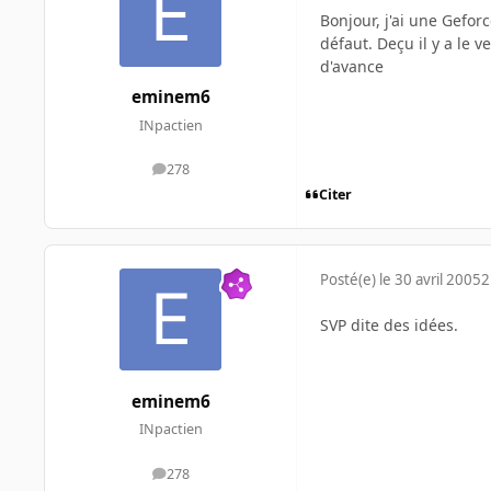
Bonjour, j'ai une Gefo
défaut. Deçu il y a le 
d'avance
eminem6
INpactien
278
messages
Citer
Posté(e)
le 30 avril 2005
2
SVP dite des idées.
eminem6
INpactien
278
messages