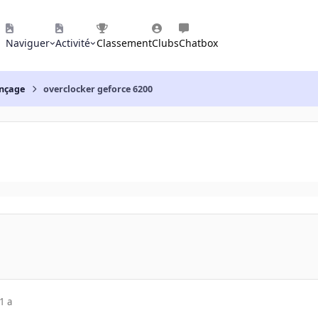
Naviguer
Activité
Classement
Clubs
Chatbox
nçage
overclocker geforce 6200
1 a