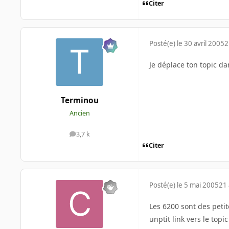
Citer
Posté(e)
le 30 avril 2005
2
Je déplace ton topic d
Terminou
Ancien
3,7 k
messages
Citer
Posté(e)
le 5 mai 2005
21 
Les 6200 sont des pet
unptit link vers le topi