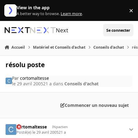
Aller au contenu
View in the app
×
Di
A better way to browse.
Learn more
.
Next
Se connecter
Accueil
Matériel et Conseils d'achat
Conseils d'achat
rés
résolu poste
Par
cortomaltesse
le 29 avril 2005
21 a
dans
Conseils d'achat
Commencer un nouveau sujet
cortomaltesse
INpactien
Posté(e)
le 29 avril 2005
21 a