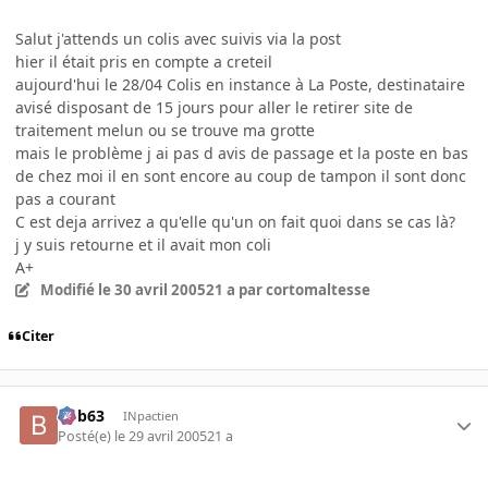
Salut j'attends un colis avec suivis via la post
hier il était pris en compte a creteil
aujourd'hui le 28/04 Colis en instance à La Poste, destinataire
avisé disposant de 15 jours pour aller le retirer site de
traitement melun ou se trouve ma grotte
mais le problème j ai pas d avis de passage et la poste en bas
de chez moi il en sont encore au coup de tampon il sont donc
pas a courant
C est deja arrivez a qu'elle qu'un on fait quoi dans se cas là?
j y suis retourne et il avait mon coli
A+
Modifié
le 30 avril 2005
21 a
par cortomaltesse
Citer
bob63
INpactien
Posté(e)
le 29 avril 2005
21 a