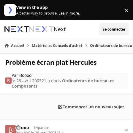
Aller au contenu
View in the app
×
Di
A better way to browse.
Learn more
.
Next
Se connecter
Accueil
Matériel et Conseils d'achat
Ordinateurs de bureau
Problème écran plat Hercules
Par
Boooo
le 28 avril 2005
21 a
dans
Ordinateurs de bureau et
Composants
Commencer un nouveau sujet
Boooo
INpactien
Posté(e)
le 28 avril 2005
21 a