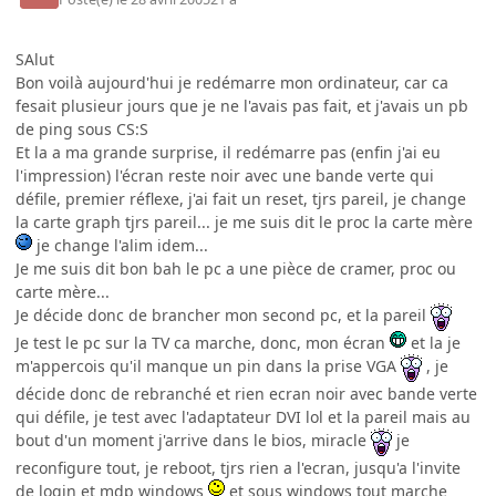
SAlut
Bon voilà aujourd'hui je redémarre mon ordinateur, car ca
fesait plusieur jours que je ne l'avais pas fait, et j'avais un pb
de ping sous CS:S
Et la a ma grande surprise, il redémarre pas (enfin j'ai eu
l'impression) l'écran reste noir avec une bande verte qui
défile, premier réflexe, j'ai fait un reset, tjrs pareil, je change
la carte graph tjrs pareil... je me suis dit le proc la carte mère
je change l'alim idem...
Je me suis dit bon bah le pc a une pièce de cramer, proc ou
carte mère...
Je décide donc de brancher mon second pc, et la pareil
Je test le pc sur la TV ca marche, donc, mon écran
et la je
m'appercois qu'il manque un pin dans la prise VGA
, je
décide donc de rebranché et rien ecran noir avec bande verte
qui défile, je test avec l'adaptateur DVI lol et la pareil mais au
bout d'un moment j'arrive dans le bios, miracle
je
reconfigure tout, je reboot, tjrs rien a l'ecran, jusqu'a l'invite
de login et mdp windows
et sous windows tout marche