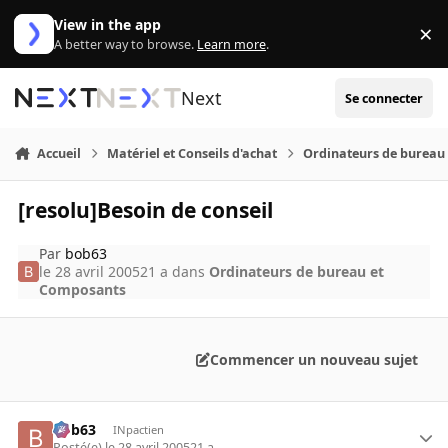
Aller au contenu
View in the app
×
Di
A better way to browse.
Learn more
.
Next
Se connecter
Accueil
Matériel et Conseils d'achat
Ordinateurs de bureau
[resolu]Besoin de conseil
Par
bob63
le 28 avril 2005
21 a
dans
Ordinateurs de bureau et
Composants
Commencer un nouveau sujet
bob63
INpactien
Posté(e)
le 28 avril 2005
21 a