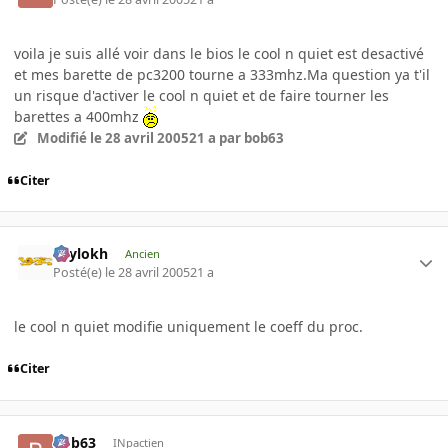
voila je suis allé voir dans le bios le cool n quiet est desactivé
et mes barette de pc3200 tourne a 333mhz.Ma question ya t'il
un risque d'activer le cool n quiet et de faire tourner les
barettes a 400mhz
Modifié
le 28 avril 2005
21 a
par bob63
Citer
Psylokh
Ancien
Posté(e)
le 28 avril 2005
21 a
le cool n quiet modifie uniquement le coeff du proc.
Citer
bob63
INpactien