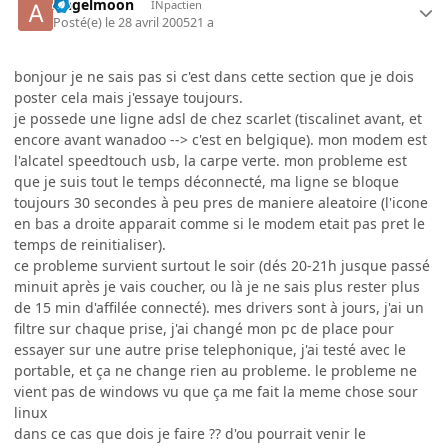
Angelmoon
INpactien
Posté(e)
le 28 avril 2005
21 a
bonjour je ne sais pas si c'est dans cette section que je dois
poster cela mais j'essaye toujours.
je possede une ligne adsl de chez scarlet (tiscalinet avant, et
encore avant wanadoo --> c'est en belgique). mon modem est
l'alcatel speedtouch usb, la carpe verte. mon probleme est
que je suis tout le temps déconnecté, ma ligne se bloque
toujours 30 secondes à peu pres de maniere aleatoire (l'icone
en bas a droite apparait comme si le modem etait pas pret le
temps de reinitialiser).
ce probleme survient surtout le soir (dés 20-21h jusque passé
minuit après je vais coucher, ou là je ne sais plus rester plus
de 15 min d'affilée connecté). mes drivers sont à jours, j'ai un
filtre sur chaque prise, j'ai changé mon pc de place pour
essayer sur une autre prise telephonique, j'ai testé avec le
portable, et ça ne change rien au probleme. le probleme ne
vient pas de windows vu que ça me fait la meme chose sour
linux
dans ce cas que dois je faire ?? d'ou pourrait venir le