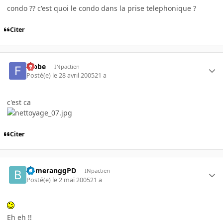
condo ?? c'est quoi le condo dans la prise telephonique ?
Citer
fabbe
INpactien
Posté(e)
le 28 avril 2005
21 a
c'est ca
Citer
bomeranggPD
INpactien
Posté(e)
le 2 mai 2005
21 a
Eh eh !!