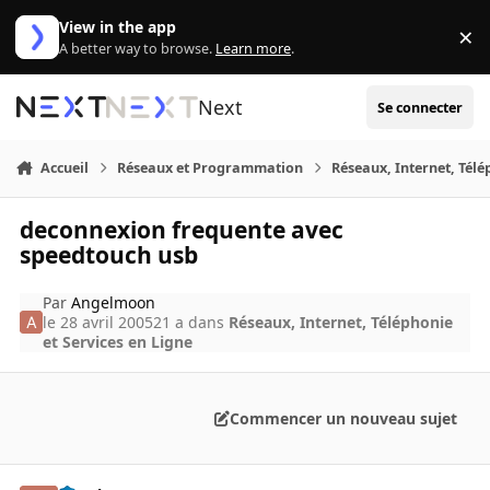
Aller au contenu
View in the app
×
Di
A better way to browse.
Learn more
.
Next
Se connecter
Accueil
Réseaux et Programmation
Réseaux, Internet, Télé
deconnexion frequente avec
speedtouch usb
Par
Angelmoon
le 28 avril 2005
21 a
dans
Réseaux, Internet, Téléphonie
et Services en Ligne
Commencer un nouveau sujet